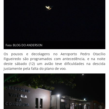
Foto: BLOG DO ANDERSON
Os pousos e decolagens no Aeroporto Pedro Otacílio
Figueiredo são programados com antecedência, e na noite
deste sábado (12) um avião teve dificuldades na descida
justamente pela falta do plano de voo.