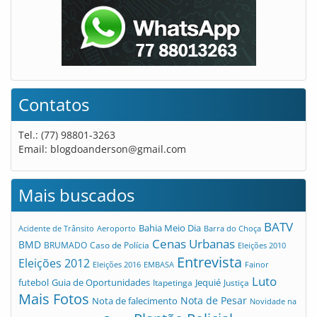
Contatos
Tel.: (77) 98801-3263
Email:
blogdoanderson@gmail.com
Mais buscados
BATV
Bahia Meio Dia
Acidente de Trânsito
Aeroporto
Barra do Choça
Cenas Urbanas
BMD
Caso de Polícia
BRUMADO
Eleições 2010
Entrevista
Eleições 2012
Eleições 2016
EMBASA
Fainor
Luto
futebol
Guia de Oportunidades
Jequié
Itapetinga
Justiça
Mais Fotos
Nota de Pesar
Nota de falecimento
Novidade na