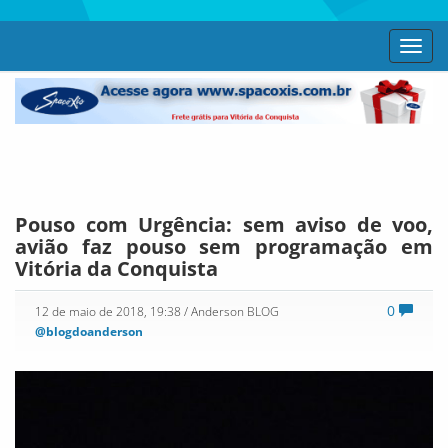
Toggl
navig
Pouso com Urgência: sem aviso de voo,
avião faz pouso sem programação em
Vitória da Conquista
0
12 de maio de 2018, 19:38
/ Anderson BLOG
@blogdoanderson