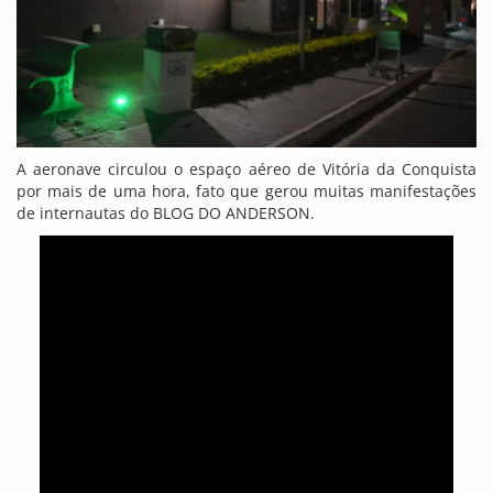
A aeronave circulou o espaço aéreo de Vitória da Conquista
por mais de uma hora, fato que gerou muitas manifestações
de internautas do BLOG DO ANDERSON.