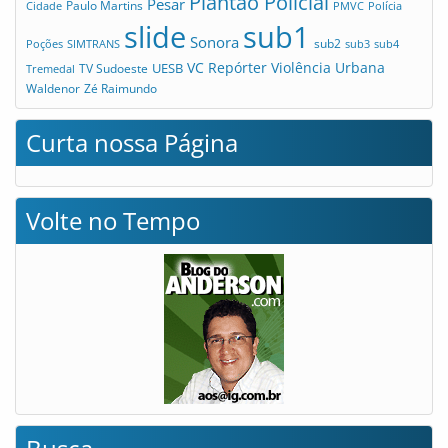
Plantão Policial
Pesar
Cidade
Paulo Martins
PMVC
Polícia
slide
sub1
Sonora
sub2
Poções
SIMTRANS
sub3
sub4
VC Repórter
Violência Urbana
UESB
TV Sudoeste
Tremedal
Waldenor
Zé Raimundo
Curta nossa Página
Volte no Tempo