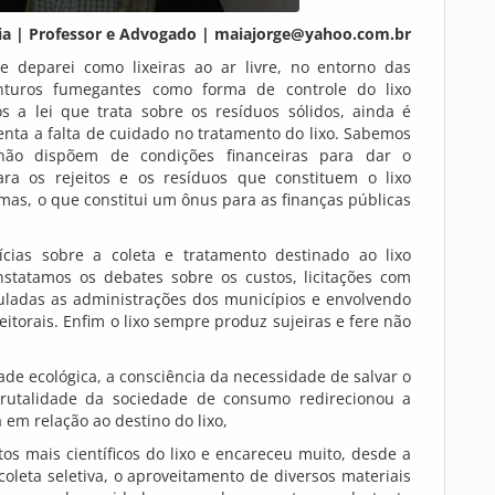
ia | Professor e Advogado |
maiajorge@yahoo.com.br
 deparei como lixeiras ao ar livre, no entorno das
nturos fumegantes como forma de controle do lixo
a lei que trata sobre os resíduos sólidos, ainda é
nta a falta de cuidado no tratamento do lixo. Sabemos
ão dispõem de condições financeiras para dar o
ra os rejeitos e os resíduos que constituem o lixo
mas, o que constitui um ônus para as finanças públicas
cias sobre a coleta e tratamento destinado ao lixo
statamos os debates sobre os custos, licitações com
nculadas as administrações dos municípios e envolvendo
itorais. Enfim o lixo sempre produz sujeiras e fere não
e ecológica, a consciência da necessidade de salvar o
rutalidade da sociedade de consumo redirecionou a
 em relação ao destino do lixo,
tos mais científicos do lixo e encareceu muito, desde a
 coleta seletiva, o aproveitamento de diversos materiais