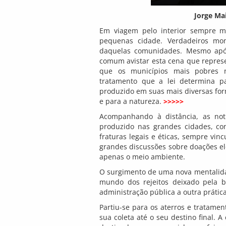
Jorge Ma
Em viagem pelo interior sempre me
pequenas cidade. Verdadeiros mo
daquelas comunidades. Mesmo após 
comum avistar esta cena que represe
que os municípios mais pobres n
tratamento que a lei determina pa
produzido em suas mais diversas for
e para a natureza.
>>>>>
Acompanhando à distância, as notí
produzido nas grandes cidades, con
fraturas legais e éticas, sempre vi
grandes discussões sobre doações ele
apenas o meio ambiente.
O surgimento de uma nova mentalidad
mundo dos rejeitos deixado pela b
administração pública a outra prática
Partiu-se para os aterros e tratamen
sua coleta até o seu destino final. A