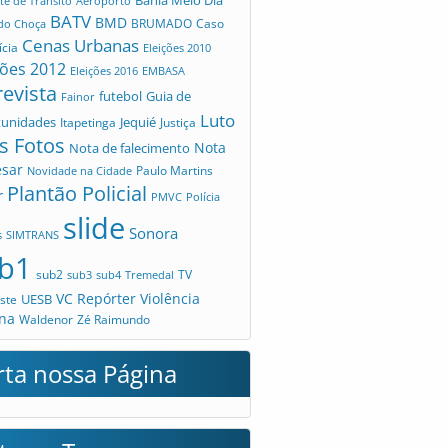
te de Trânsito
Aeroporto
BATV
BMD
Caso
 do Choça
BRUMADO
Cenas Urbanas
ícia
Eleições 2010
ções 2012
Eleições 2016
EMBASA
revista
futebol
Guia de
Fainor
Luto
tunidades
Jequié
Itapetinga
Justiça
s Fotos
Nota
Nota de falecimento
esar
Novidade na Cidade
Paulo Martins
Plantão Policial
r
PMVC
Polícia
slide
Sonora
s
SIMTRANS
b1
sub2
TV
sub3
sub4
Tremedal
VC Repórter
Violência
UESB
ste
na
Waldenor
Zé Raimundo
rta nossa Página