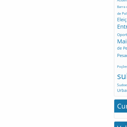
Aciden
Barra
de Pol
Elei
Ent
Opor
Mai
de P
Pesa
Poçõe
su
Sudoe
Urba
Cu