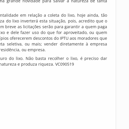
uma grande novidade para salvar a natureza de tanta
alidade em relação a coleta do lixo, hoje ainda, tão
a do lixo inverterá esta situação, pois, acredito que o
em breve as licitações serão para garantir a quem paga
ixo e dele fazer uso do que for aproveitado, ou quem
icípios oferecerem descontos do IPTU aos moradores que
eta seletiva, ou mais; vender diretamente à empresa
residência, ou empresa.
ro do lixo. Não basta recolher o lixo, é preciso dar
natureza e produza riqueza. VC090519