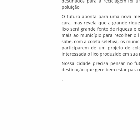
destinados para a reciclagem foi 
poluição.
O futuro aponta para uma nova ment
cara, mas revela que a grande riquez
lixo será grande fonte de riqueza e 
mais ao município para recolher o l
sabe, com a coleta seletiva, os mun
participarem de um projeto de col
interessada o lixo produzido em sua 
Nossa cidade precisa pensar no futu
destinação que gere bem estar para 
.