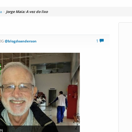
ia
>
Jorge Maia: A vez do lixo
1
LOG
@blogdoanderson
ON