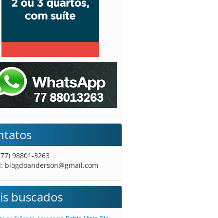
ntatos
 (77) 98801-3263
l:
blogdoanderson@gmail.com
is buscados
Bahia Meio Dia