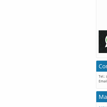
Co
Tel.:
Emai
Ma