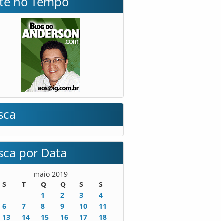
lte no Tempo
sca
sca por Data
maio 2019
S
T
Q
Q
S
S
1
2
3
4
6
7
8
9
10
11
13
14
15
16
17
18