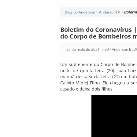
Blog do Anderson
>
AndersonTV
>
Boleti
Boletim do Coronavírus |
do Corpo de Bombeiros 
22 de maio de 2021, 7:39
/ Anderson BL
Um subtenente do Corpo de Bombeir
noite de quinta-feira (20). João Lu
manhã desta sexta-feira (21) em Itab
Calixto Midlej Filho. Ele chegou a s
casado e deixa dois filhos.