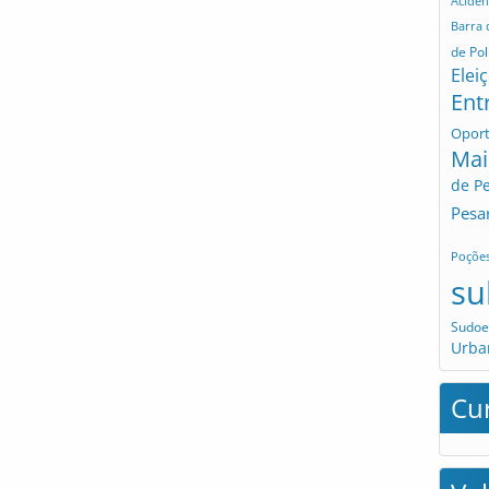
Aciden
Barra
de Pol
Elei
Ent
Opor
Mai
de P
Pesa
Poçõe
su
Sudoe
Urba
Cu