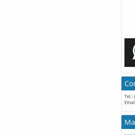
Co
Tel.:
Emai
Ma