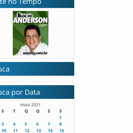
lte no Tempo
sca
sca por Data
maio 2021
S
T
Q
Q
S
S
1
3
4
5
6
7
8
10
11
12
13
14
15