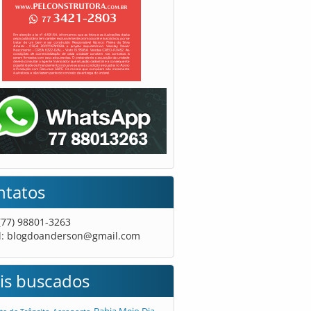
ntatos
 (77) 98801-3263
l:
blogdoanderson@gmail.com
is buscados