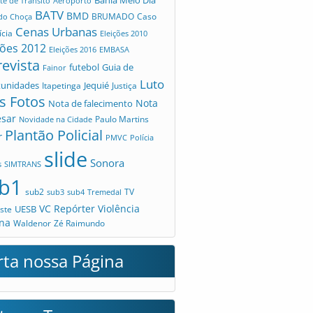
Bahia Meio Dia
te de Trânsito
Aeroporto
BATV
BMD
Caso
 do Choça
BRUMADO
Cenas Urbanas
ícia
Eleições 2010
ções 2012
Eleições 2016
EMBASA
revista
futebol
Guia de
Fainor
Luto
tunidades
Jequié
Itapetinga
Justiça
s Fotos
Nota
Nota de falecimento
esar
Novidade na Cidade
Paulo Martins
Plantão Policial
r
PMVC
Polícia
slide
Sonora
s
SIMTRANS
b1
sub2
TV
sub3
sub4
Tremedal
VC Repórter
Violência
UESB
ste
na
Waldenor
Zé Raimundo
rta nossa Página