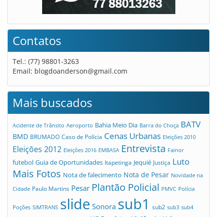
Contatos
Tel.: (77) 98801-3263
Email:
blogdoanderson@gmail.com
Mais buscados
BATV
Bahia Meio Dia
Acidente de Trânsito
Aeroporto
Barra do Choça
Cenas Urbanas
BMD
Caso de Polícia
BRUMADO
Eleições 2010
Entrevista
Eleições 2012
Eleições 2016
EMBASA
Fainor
Luto
futebol
Guia de Oportunidades
Jequié
Itapetinga
Justiça
Mais Fotos
Nota de Pesar
Nota de falecimento
Novidade na
Plantão Policial
Pesar
Cidade
Paulo Martins
PMVC
Polícia
slide
sub1
Sonora
sub2
Poções
SIMTRANS
sub3
sub4