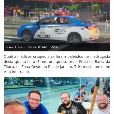
Fotos: Edição | BLOG DO ANDERSON
Quatro médicos ortopedistas foram baleados na madrugada
desta quinta-feira (5) em um quiosque na Praia da Barra da
Tijuca, na Zona Oeste do Rio de Janeiro. Três morreram e um
está internado.