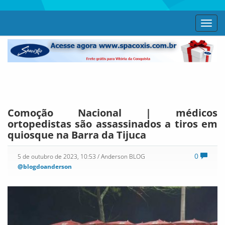
Toggl
navig
Comoção Nacional | médicos
ortopedistas são assassinados a tiros em
quiosque na Barra da Tijuca
0
5 de outubro de 2023, 10:53
/ Anderson BLOG
@blogdoanderson