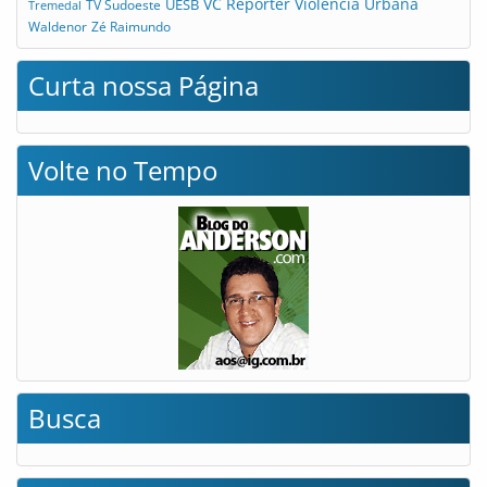
VC Repórter
Violência Urbana
UESB
TV Sudoeste
Tremedal
Waldenor
Zé Raimundo
Curta nossa Página
Volte no Tempo
Busca