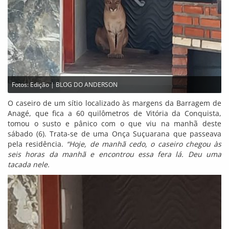
Fotos: Edição | BLOG DO ANDERSON
O caseiro de um sítio localizado às margens da Barragem de
Anagé, que fica a 60 quilômetros de Vitória da Conquista,
tomou o susto e pânico com o que viu na manhã deste
sábado (6). Trata-se de uma Onça Suçuarana que passeava
pela residência.
“Hoje, de manhã cedo, o caseiro chegou às
seis horas da manhã e encontrou essa fera lá. Deu uma
tacada nele.