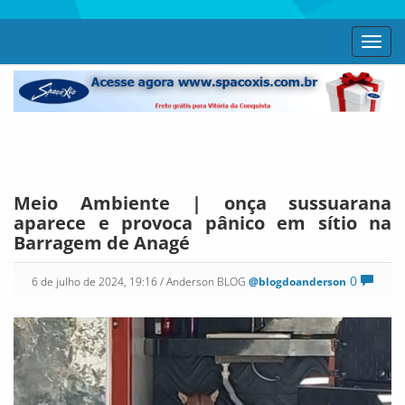
Toggl
navig
Meio Ambiente | onça sussuarana
aparece e provoca pânico em sítio na
Barragem de Anagé
0
6 de julho de 2024, 19:16
/ Anderson BLOG
@blogdoanderson