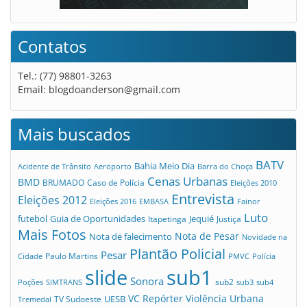
Contatos
Tel.: (77) 98801-3263
Email:
blogdoanderson@gmail.com
Mais buscados
BATV
Bahia Meio Dia
Acidente de Trânsito
Aeroporto
Barra do Choça
Cenas Urbanas
BMD
Caso de Polícia
BRUMADO
Eleições 2010
Entrevista
Eleições 2012
Eleições 2016
EMBASA
Fainor
Luto
futebol
Guia de Oportunidades
Jequié
Itapetinga
Justiça
Mais Fotos
Nota de Pesar
Nota de falecimento
Novidade na
Plantão Policial
Pesar
Cidade
Paulo Martins
PMVC
Polícia
slide
sub1
Sonora
sub2
Poções
SIMTRANS
sub3
sub4
VC Repórter
Violência Urbana
UESB
TV Sudoeste
Tremedal