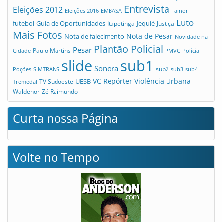
Entrevista
Eleições 2012
Eleições 2016
EMBASA
Fainor
Luto
futebol
Guia de Oportunidades
Jequié
Itapetinga
Justiça
Mais Fotos
Nota de Pesar
Nota de falecimento
Novidade na
Plantão Policial
Pesar
Cidade
Paulo Martins
PMVC
Polícia
slide
sub1
Sonora
sub2
Poções
SIMTRANS
sub3
sub4
VC Repórter
Violência Urbana
UESB
TV Sudoeste
Tremedal
Waldenor
Zé Raimundo
Curta nossa Página
Volte no Tempo