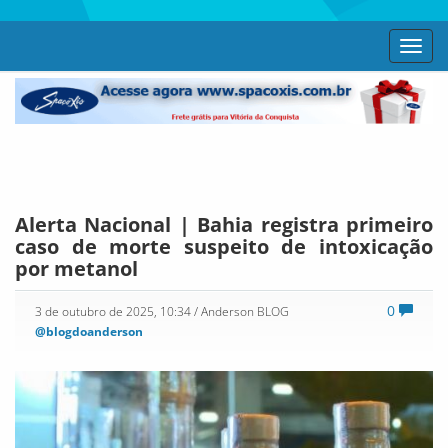
Toggl
navig
Alerta Nacional | Bahia registra primeiro
caso de morte suspeito de intoxicação
por metanol
0
3 de outubro de 2025, 10:34
/ Anderson BLOG
@blogdoanderson