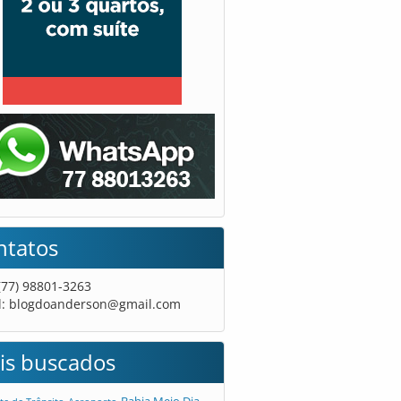
ntatos
 (77) 98801-3263
l:
blogdoanderson@gmail.com
is buscados
Bahia Meio Dia