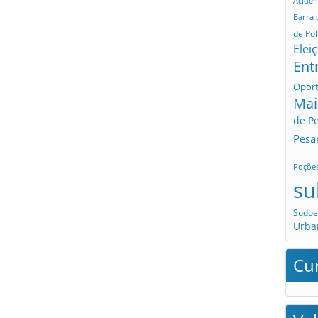
Aciden
Barra
de Pol
Elei
Ent
Opor
Mai
de P
Pesa
Poçõe
su
Sudoe
Urba
Cu