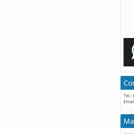
Co
Tel.:
Emai
Ma