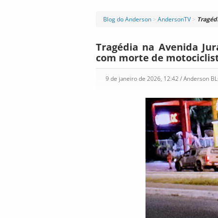
Blog do Anderson
>
AndersonTV
>
Tragédi
Tragédia na Avenida Jur
com morte de motociclist
9 de janeiro de 2026, 12:42
/ Anderson B