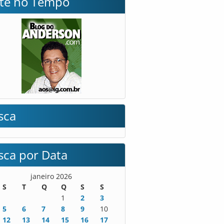
lte no Tempo
sca
sca por Data
janeiro 2026
S
T
Q
Q
S
S
1
2
3
5
6
7
8
9
10
12
13
14
15
16
17