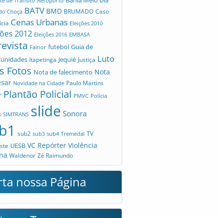
te de Trânsito
Aeroporto
BATV
BMD
Caso
 do Choça
BRUMADO
Cenas Urbanas
ícia
Eleições 2010
ções 2012
Eleições 2016
EMBASA
revista
futebol
Guia de
Fainor
Luto
tunidades
Jequié
Itapetinga
Justiça
s Fotos
Nota
Nota de falecimento
esar
Novidade na Cidade
Paulo Martins
Plantão Policial
r
PMVC
Polícia
slide
Sonora
s
SIMTRANS
b1
sub2
TV
sub3
sub4
Tremedal
VC Repórter
Violência
UESB
ste
na
Waldenor
Zé Raimundo
rta nossa Página