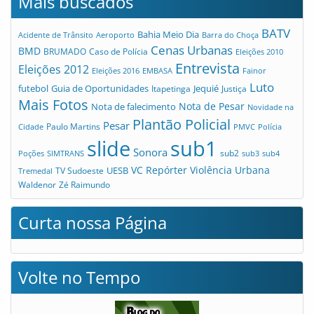
Mais buscados
BATV
Bahia Meio Dia
Acidente de Trânsito
Aeroporto
Barra do Choça
Cenas Urbanas
BMD
Caso de Polícia
BRUMADO
Eleições 2010
Entrevista
Eleições 2012
Eleições 2016
EMBASA
Fainor
Luto
futebol
Guia de Oportunidades
Jequié
Itapetinga
Justiça
Mais Fotos
Nota de Pesar
Nota de falecimento
Novidade na
Plantão Policial
Pesar
Cidade
Paulo Martins
PMVC
Polícia
slide
sub1
Sonora
sub2
Poções
SIMTRANS
sub3
sub4
VC Repórter
Violência Urbana
UESB
TV Sudoeste
Tremedal
Waldenor
Zé Raimundo
Curta nossa Página
Volte no Tempo