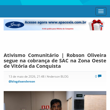
Toggl
navig
Ativismo Comunitário | Robson Oliveira
segue na cobrança de SAC na Zona Oeste
de Vitória da Conquista
0
13 de maio de 2026, 21:48
/ Anderson BLOG
@blogdoanderson