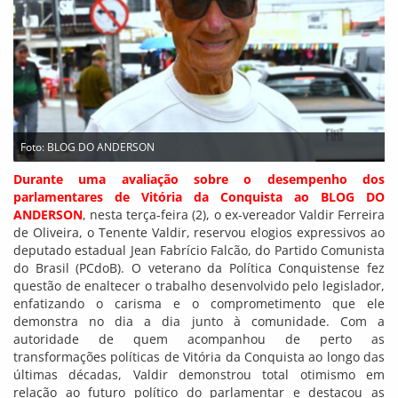
Foto: BLOG DO ANDERSON
Durante uma avaliação sobre o desempenho dos
parlamentares de Vitória da Conquista ao BLOG DO
ANDERSON
, nesta terça-feira (2), o ex-vereador Valdir Ferreira
de Oliveira, o Tenente Valdir, reservou elogios expressivos ao
deputado estadual Jean Fabrício Falcão, do Partido Comunista
do Brasil (PCdoB). O veterano da Política Conquistense fez
questão de enaltecer o trabalho desenvolvido pelo legislador,
enfatizando o carisma e o comprometimento que ele
demonstra no dia a dia junto à comunidade. Com a
autoridade de quem acompanhou de perto as
transformações políticas de Vitória da Conquista ao longo das
últimas décadas, Valdir demonstrou total otimismo em
relação ao futuro político do parlamentar e destacou as