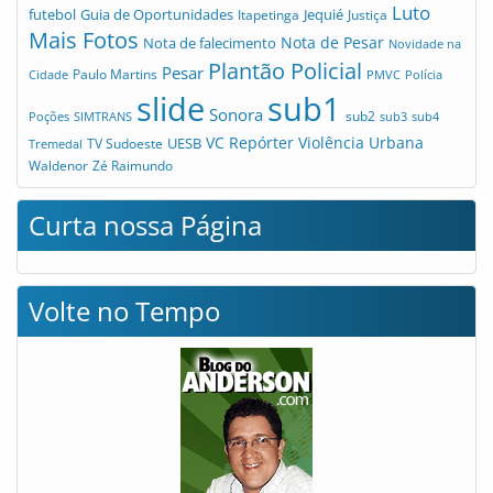
Luto
futebol
Guia de Oportunidades
Jequié
Itapetinga
Justiça
Mais Fotos
Nota de Pesar
Nota de falecimento
Novidade na
Plantão Policial
Pesar
Cidade
Paulo Martins
PMVC
Polícia
slide
sub1
Sonora
sub2
Poções
SIMTRANS
sub3
sub4
VC Repórter
Violência Urbana
UESB
TV Sudoeste
Tremedal
Waldenor
Zé Raimundo
Curta nossa Página
Volte no Tempo