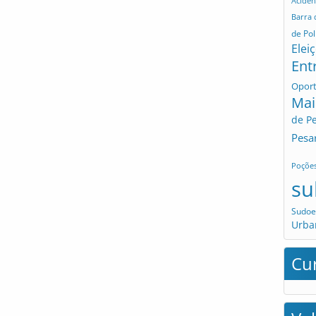
Aciden
Barra
de Pol
Elei
Ent
Opor
Mai
de P
Pesa
Poçõe
su
Sudoe
Urba
Cu