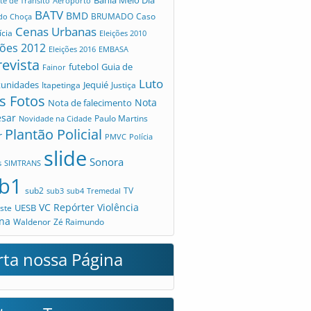
te de Trânsito
Aeroporto
BATV
BMD
Caso
 do Choça
BRUMADO
Cenas Urbanas
ícia
Eleições 2010
ções 2012
Eleições 2016
EMBASA
revista
futebol
Guia de
Fainor
Luto
tunidades
Jequié
Itapetinga
Justiça
s Fotos
Nota
Nota de falecimento
esar
Novidade na Cidade
Paulo Martins
Plantão Policial
r
PMVC
Polícia
slide
Sonora
s
SIMTRANS
b1
sub2
TV
sub3
sub4
Tremedal
VC Repórter
Violência
UESB
ste
na
Waldenor
Zé Raimundo
rta nossa Página