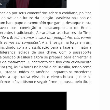
ON
hecido por seus comentários sobre o cotidiano, política
ao avaliar o futuro da Seleção Brasileira na Copa do
 um bate-papo descontraído que ganha destaque nesta
cravou com convicção o hexacampeonato do Brasil,
rrentes tradicionais. Ao analisar as chances do Time
:
“Se o Brasil arrumar a casa um pouquinho, nós vamos
Nós vamos ser campeões”.
A análise ganha força em um
cidindo com a classificação para a fase eliminatória
liderança isolada de sua chave. Com o passaporte
a Seleção Brasileira agora se prepara para enfrentar a
o do mata-mata. O confronto decisivo está oficialmente
a (29), às 14 horas no horário de Brasília, tendo como
s, Estados Unidos da América. Enquanto os torcedores
m a expectativa elevada, o elenco busca ajustar os
rmar o favoritismo e seguir firme na busca pelo título