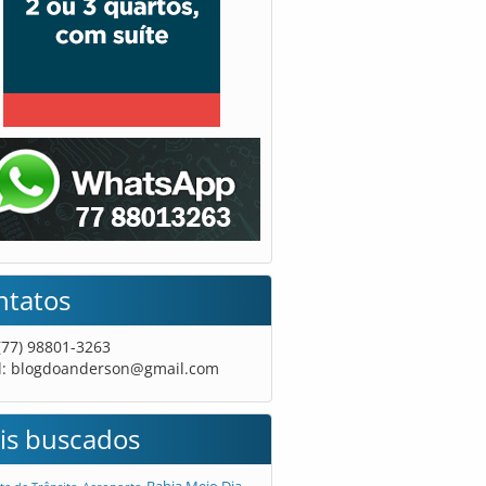
ntatos
 (77) 98801-3263
l:
blogdoanderson@gmail.com
is buscados
Bahia Meio Dia