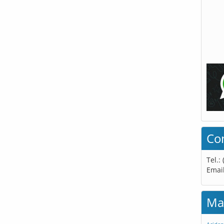
Co
Tel.:
Emai
Ma