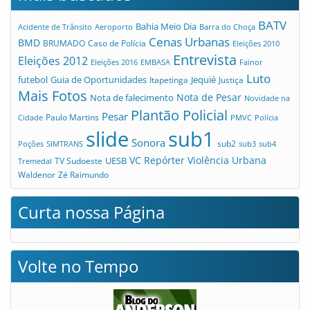
BATV
Bahia Meio Dia
Acidente de Trânsito
Aeroporto
Barra do Choça
Cenas Urbanas
BMD
Caso de Polícia
BRUMADO
Eleições 2010
Entrevista
Eleições 2012
Eleições 2016
EMBASA
Fainor
Luto
futebol
Guia de Oportunidades
Jequié
Itapetinga
Justiça
Mais Fotos
Nota de Pesar
Nota de falecimento
Novidade na
Plantão Policial
Pesar
Cidade
Paulo Martins
PMVC
Polícia
slide
sub1
Sonora
sub2
Poções
SIMTRANS
sub3
sub4
VC Repórter
Violência Urbana
UESB
TV Sudoeste
Tremedal
Waldenor
Zé Raimundo
Curta nossa Página
Volte no Tempo