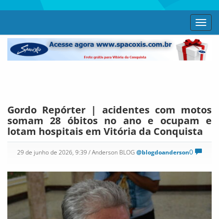
Toggl
navig
Gordo Repórter | acidentes com motos
somam 28 óbitos no ano e ocupam e
lotam hospitais em Vitória da Conquista
0
29 de junho de 2026, 9:39
/ Anderson BLOG
@blogdoanderson