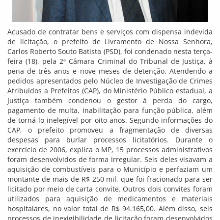
Acusado de contratar bens e serviços com dispensa indevida
de licitação, o prefeito de Livramento de Nossa Senhora,
Carlos Roberto Souto Batista (PSD), foi condenado nesta terça-
feira (18), pela 2ª Câmara Criminal do Tribunal de Justiça, à
pena de três anos e nove meses de detenção. Atendendo a
pedidos apresentados pelo Núcleo de Investigação de Crimes
Atribuídos a Prefeitos (CAP), do Ministério Público estadual, a
Justiça também condenou o gestor à perda do cargo,
pagamento de multa, inabilitação para função pública, além
de torná-lo inelegível por oito anos. Segundo informações do
CAP, o prefeito promoveu a fragmentação de diversas
despesas para burlar processos licitatórios. Durante o
exercício de 2006, explica o MP, 15 processos administrativos
foram desenvolvidos de forma irregular. Seis deles visavam a
aquisição de combustíveis para o Município e perfaziam um
montante de mais de R$ 250 mil, que foi fracionado para ser
licitado por meio de carta convite. Outros dois convites foram
utilizados para aquisição de medicamentos e materiais
hospitalares, no valor total de R$ 94.165,00. Além disso, seis
processos de inexigibilidade de licitação foram desenvolvidos