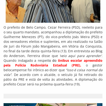
O prefeito de Belo Campo, Cezar Ferreira (PSD), reeleito para
o seu quarto mandato, acompanhou a diplomação do prefeito
Guilherme Menezes (PT), do vice-prefeito Joás Meira (PSD) e
dos vereadores eleitos e suplentes, em ato realizado na Salão
de Juri do Fórum João Mangabeira, em Vitória da Conquista,
no final da tarde desta quinta-feira (13). Em entrevista ao Blog
do Anderson, Ferreira disse que
‘veio aqui para aprender’.
Quando indagado a respeit
o
do
ônibus escolar
apree
ndido
pela Polícia Rodoviária Estadual (PRE)
,
o gestor
belocampense foi irônico ao dizer que
“isso é coisa normal da
vida”.
De acordo com o alcaíde, o veículo já foi retirado do
pátio da PRE e está de volta às atividades. A diplomação do
prefeito Cezar será na próxima quarta-feira (19).