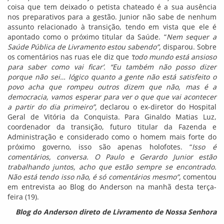
coisa que tem deixado o petista chateado é a sua ausência
nos preparativos para a gestão. Junior não sabe de nenhum
assunto relacionado à transição, tendo em vista que ele é
apontado como o próximo titular da Saúde. “
Nem sequer a
Saúde Pública de Livramento estou sabendo”,
disparou. Sobre
os comentários nas ruas ele diz que
‘todo mundo está ansioso
para saber como vai ficar’. “Eu também não posso dizer
porque não sei… lógico quanto a gente não está satisfeito o
povo acha que rompeu outros dizem que não, mas é a
democracia, vamos esperar para ver o que que vai acontecer
a partir do dia primeiro”,
declarou o ex-diretor do Hospital
Geral de Vitória da Conquista. Para Ginaldo Matias Luz,
coordenador da transição, futuro titular da Fazenda e
Administração e considerado como o homem mais forte do
próximo governo, isso são apenas holofotes. “
Isso é
comentários, conversa. O Paulo e Gerardo Junior estão
trabalhando juntos, acho que estão sempre se encontrado.
Não está tendo isso não, é só comentários mesmo”,
comentou
em entrevista ao Blog do Anderson na manhã desta terça-
feira (19).
Blog do Anderson direto de Livramento de Nossa Senhora