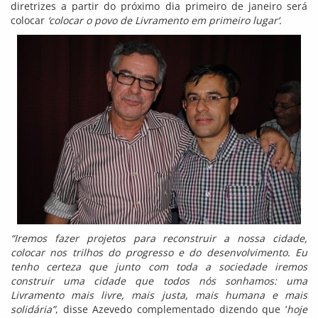
diretrizes a partir do próximo dia primeiro de janeiro será
colocar
‘colocar o povo de Livramento em primeiro lugar’.
“Iremos fazer projetos para reconstruir a nossa cidade,
colocar nos trilhos do progresso e do desenvolvimento. Eu
tenho certeza que junto com toda a sociedade iremos
construir uma cidade que todos nós sonhamos: uma
Livramento mais livre, mais justa, mais humana e mais
solidária”
, disse Azevedo complementado dizendo que ‘
hoje