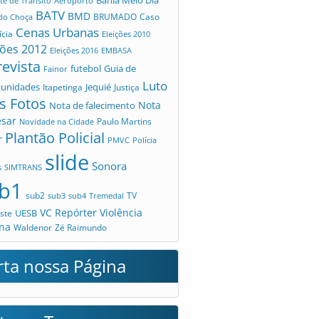
te de Trânsito
Aeroporto
BATV
BMD
Caso
 do Choça
BRUMADO
Cenas Urbanas
ícia
Eleições 2010
ções 2012
Eleições 2016
EMBASA
revista
futebol
Guia de
Fainor
Luto
tunidades
Jequié
Itapetinga
Justiça
s Fotos
Nota
Nota de falecimento
esar
Novidade na Cidade
Paulo Martins
Plantão Policial
r
PMVC
Polícia
slide
Sonora
s
SIMTRANS
b1
sub2
TV
sub3
sub4
Tremedal
VC Repórter
Violência
UESB
ste
na
Waldenor
Zé Raimundo
rta nossa Página