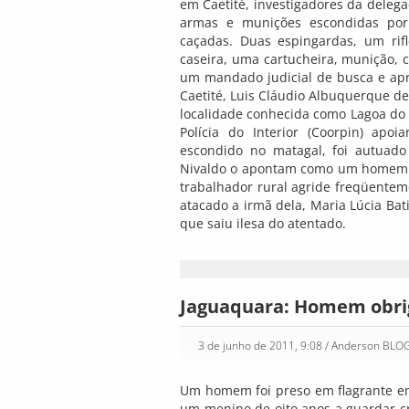
em Caetité, investigadores da delegac
armas e munições escondidas por e
caçadas. Duas espingardas, um rifl
caseira, uma cartucheira, munição,
um mandado judicial de busca e apr
Caetité, Luis Cláudio Albuquerque de
localidade conhecida como Lagoa do 
Polícia do Interior (Coorpin) ap
escondido no matagal, foi autuado
Nivaldo o apontam como um homem d
trabalhador rural agride freqüentem
atacado a irmã dela, Maria Lúcia Bati
que saiu ilesa do atentado.
Jaguaquara: Homem obrig
3 de junho de 2011, 9:08
/ Anderson BLO
Um homem foi preso em flagrante em
um menino de oito anos a guardar cr