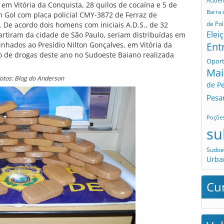
Aciden
 em Vitória da Conquista, 28 quilos de cocaína e 5 de
Barra
Gol com placa policial CMY-3872 de Ferraz de
de Pol
. De acordo dois homens com iniciais A.D.S., de 32
Elei
partiram da cidade de São Paulo, seriam distribuídas em
Ent
inhados ao Presídio Nilton Gonçalves, em Vitória da
o de drogas deste ano no Sudoeste Baiano realizada
Opor
Mai
otos: Blog do Anderson
de P
Pesa
Poçõe
su
Sudoe
Urba
Cu