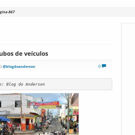
gina 867
ubos de veículos
0
OG
@blogdoanderson
o: Blog do Anderson