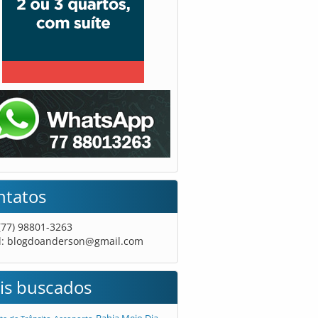
ntatos
 (77) 98801-3263
l:
blogdoanderson@gmail.com
is buscados
Bahia Meio Dia