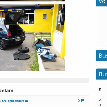
Vo
Bu
Bu
D
ebelam
2
0
OG
@blogdoanderson
9