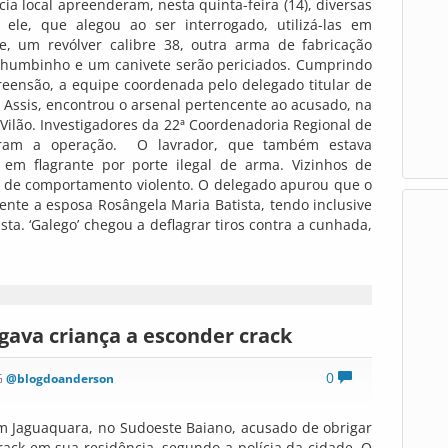
ia local apreenderam, nesta quinta-feira (14), diversas
le, que alegou ao ser interrogado, utilizá-las em
e, um revólver calibre 38, outra arma de fabricação
 chumbinho e um canivete serão periciados. Cumprindo
eensão, a equipe coordenada pelo delegado titular de
 Assis, encontrou o arsenal pertencente ao acusado, na
Vilão. Investigadores da 22ª Coordenadoria Regional de
oiaram a operação. O lavrador, que também estava
 em flagrante por porte ilegal de arma. Vizinhos de
e comportamento violento. O delegado apurou que o
ente a esposa Rosângela Maria Batista, tendo inclusive
sta. ‘Galego’ chegou a deflagrar tiros contra a cunhada,
ava criança a esconder crack
0
G
@blogdoanderson
 Jaguaquara, no Sudoeste Baiano, acusado de obrigar
ack em sua residência, segundo a polícia da cidade. O