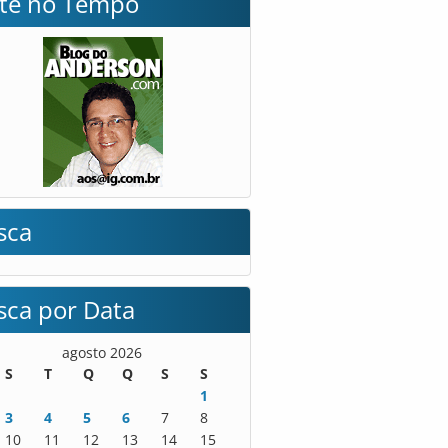
lte no Tempo
sca
sca por Data
agosto 2026
S
T
Q
Q
S
S
1
3
4
5
6
7
8
10
11
12
13
14
15