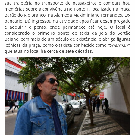
sua trajetória no transporte de passageiros e compartilhou
memórias sobre a convivência no Ponto 1, localizado na Praça
Barão do Rio Branco, na Alameda Maximiniano Fernandes. Ex-
bancário, Dú ingressou na atividade após ficar desempregado
e adquirir o ponto, onde permanece até hoje. O local é
considerado o primeiro ponto de táxis da Joia do Sertão
Baiano, com mais de um século de existência, e abriga figuras
icônicas da praça, como o taxista conhecido como
“Sherman”,
que atua no local há cerca de sete décadas.