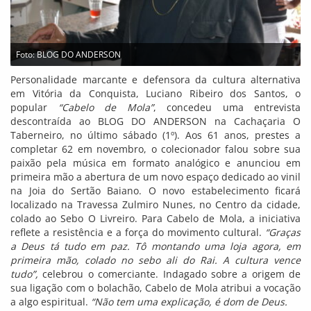
Foto: BLOG DO ANDERSON
Personalidade marcante e defensora da cultura alternativa
em Vitória da Conquista, Luciano Ribeiro dos Santos, o
popular
“Cabelo de Mola”
, concedeu uma entrevista
descontraída ao BLOG DO ANDERSON na Cachaçaria O
Taberneiro, no último sábado (1º). Aos 61 anos, prestes a
completar 62 em novembro, o colecionador falou sobre sua
paixão pela música em formato analógico e anunciou em
primeira mão a abertura de um novo espaço dedicado ao vinil
na Joia do Sertão Baiano. O novo estabelecimento ficará
localizado na Travessa Zulmiro Nunes, no Centro da cidade,
colado ao Sebo O Livreiro. Para Cabelo de Mola, a iniciativa
reflete a resistência e a força do movimento cultural.
“Graças
a Deus tá tudo em paz. Tô montando uma loja agora, em
primeira mão, colado no sebo ali do Rai. A cultura vence
tudo”,
celebrou o comerciante. Indagado sobre a origem de
sua ligação com o bolachão, Cabelo de Mola atribui a vocação
a algo espiritual.
“Não tem uma explicação, é dom de Deus.