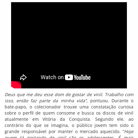
Deus que me deu esse dom de gostar de vinil. Trabalho com
isso, então faz parte da minha vida”
, pontuou. Durante o
bate-papo, o colecionador trouxe uma constatação curiosa
sobre o perfil de quem consome e busca os discos de vinil
atualmente em Vitória da Conquista. Segundo ele, ao
contrário do que se imagina, o público jovem tem sido o
grande responsável por manter o mercado aquecido. “
Hoje
quem tá gostando de vinil são os adolescentes. É mais