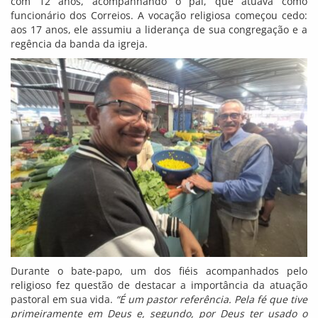
com 12 anos, acompanhando o pai, que atuava como
funcionário dos Correios. A vocação religiosa começou cedo:
aos 17 anos, ele assumiu a liderança de sua congregação e a
regência da banda da igreja.
Durante o bate-papo, um dos fiéis acompanhados pelo
religioso fez questão de destacar a importância da atuação
pastoral em sua vida.
“É um pastor referência. Pela fé que tive
primeiramente em Deus e, segundo, por Deus ter usado o