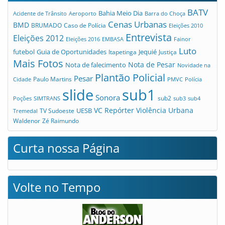
BATV
Bahia Meio Dia
Acidente de Trânsito
Aeroporto
Barra do Choça
Cenas Urbanas
BMD
Caso de Polícia
BRUMADO
Eleições 2010
Entrevista
Eleições 2012
Eleições 2016
EMBASA
Fainor
Luto
futebol
Guia de Oportunidades
Jequié
Itapetinga
Justiça
Mais Fotos
Nota de Pesar
Nota de falecimento
Novidade na
Plantão Policial
Pesar
Cidade
Paulo Martins
PMVC
Polícia
slide
sub1
Sonora
sub2
Poções
SIMTRANS
sub3
sub4
VC Repórter
Violência Urbana
UESB
TV Sudoeste
Tremedal
Waldenor
Zé Raimundo
Curta nossa Página
Volte no Tempo