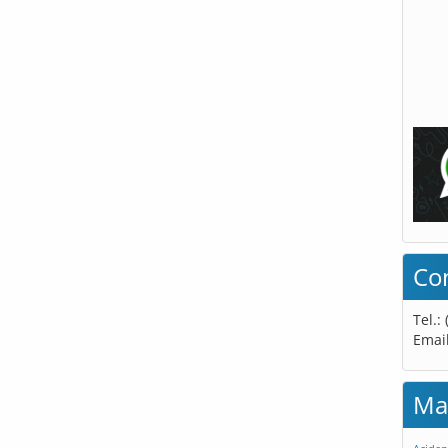
Co
Tel.:
Emai
Ma