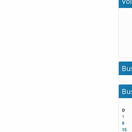
Vo
Bu
Bu
D
1
8
15