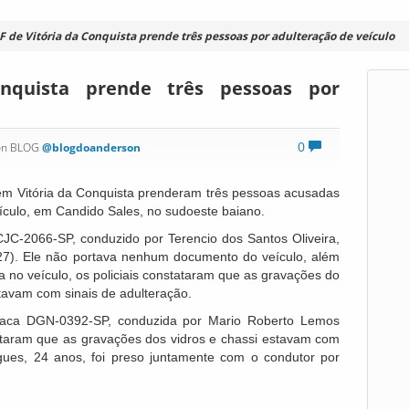
F de Vitória da Conquista prende três pessoas por adulteração de veículo
nquista prende três pessoas por
0
on BLOG
@blogdoanderson
s em Vitória da Conquista prenderam três pessoas acusadas
veículo, em Candido Sales, no sudoeste baiano.
JC-2066-SP, conduzido por Terencio dos Santos Oliveira,
(27). Ele não portava nenhum documento do veículo, além
ria no veículo, os policiais constataram que as gravações do
stavam com sinais de adulteração.
laca DGN-0392-SP, conduzida por Mario Roberto Lemos
tataram que as gravações dos vidros e chassi estavam com
igues, 24 anos, foi preso juntamente com o condutor por