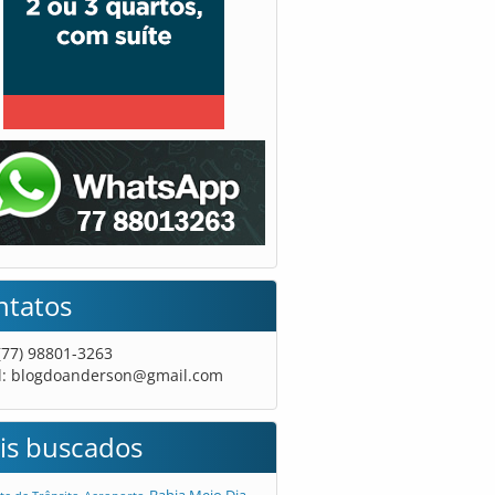
ntatos
 (77) 98801-3263
l:
blogdoanderson@gmail.com
is buscados
Bahia Meio Dia