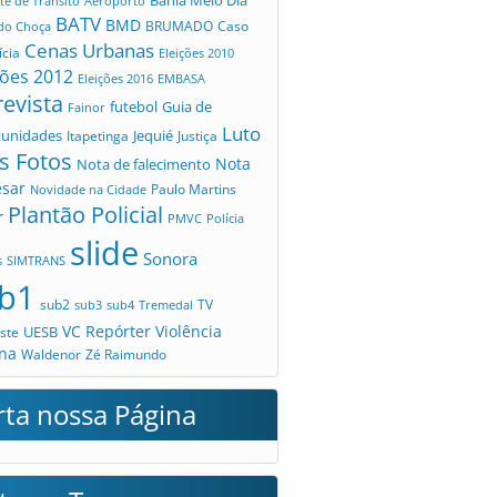
te de Trânsito
Aeroporto
BATV
BMD
Caso
 do Choça
BRUMADO
Cenas Urbanas
ícia
Eleições 2010
ções 2012
Eleições 2016
EMBASA
revista
futebol
Guia de
Fainor
Luto
tunidades
Jequié
Itapetinga
Justiça
s Fotos
Nota
Nota de falecimento
esar
Novidade na Cidade
Paulo Martins
Plantão Policial
r
PMVC
Polícia
slide
Sonora
s
SIMTRANS
b1
sub2
TV
sub3
sub4
Tremedal
VC Repórter
Violência
UESB
ste
na
Waldenor
Zé Raimundo
rta nossa Página