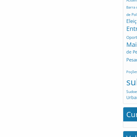
Aciden
Barra
de Pol
Elei
Ent
Opor
Mai
de P
Pesa
Poçõe
su
Sudoe
Urba
Cu