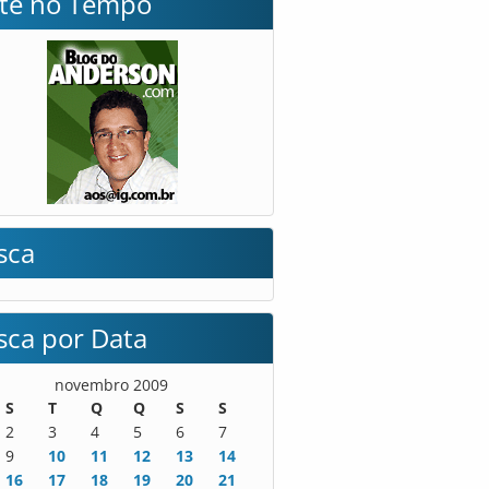
lte no Tempo
sca
sca por Data
novembro 2009
S
T
Q
Q
S
S
2
3
4
5
6
7
9
10
11
12
13
14
16
17
18
19
20
21