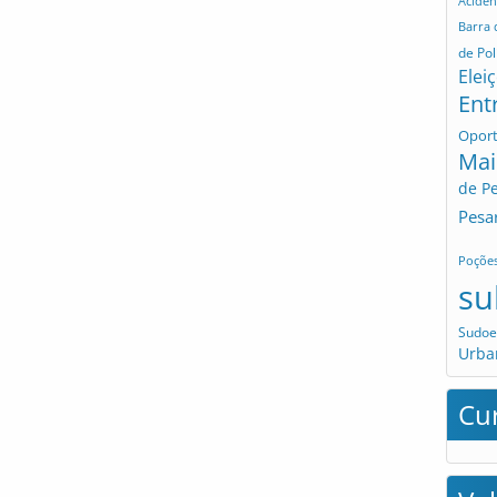
Aciden
Barra
de Pol
Elei
Ent
Opor
Mai
de P
Pesa
Poçõe
su
Sudoe
Urba
Cu