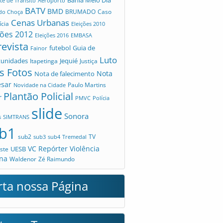
Bahia Meio Dia
te de Trânsito
Aeroporto
BATV
BMD
Caso
 do Choça
BRUMADO
Cenas Urbanas
ícia
Eleições 2010
ções 2012
Eleições 2016
EMBASA
revista
futebol
Guia de
Fainor
Luto
tunidades
Jequié
Itapetinga
Justiça
s Fotos
Nota
Nota de falecimento
esar
Novidade na Cidade
Paulo Martins
Plantão Policial
r
PMVC
Polícia
slide
Sonora
s
SIMTRANS
b1
sub2
TV
sub3
sub4
Tremedal
VC Repórter
Violência
UESB
ste
na
Waldenor
Zé Raimundo
rta nossa Página