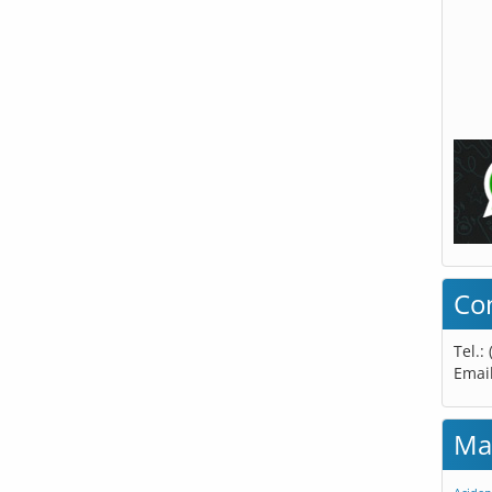
Co
Tel.:
Emai
Ma