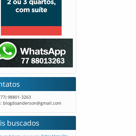
ntatos
 (77) 98801-3263
l:
blogdoanderson@gmail.com
is buscados