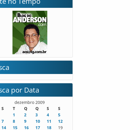
lte no Tempo
sca
sca por Data
dezembro 2009
S
T
Q
Q
S
S
1
2
3
4
5
7
8
9
10
11
12
14
15
16
17
18
19