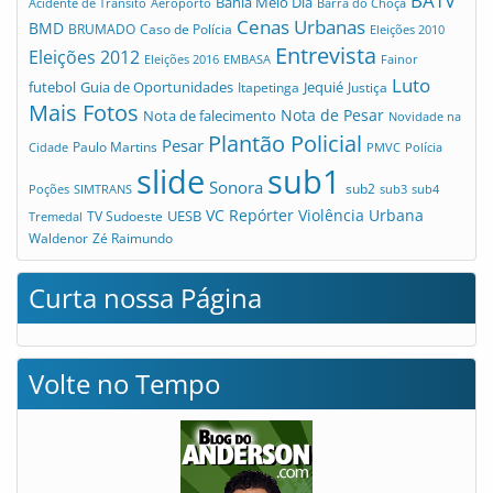
BATV
Bahia Meio Dia
Acidente de Trânsito
Aeroporto
Barra do Choça
Cenas Urbanas
BMD
Caso de Polícia
BRUMADO
Eleições 2010
Entrevista
Eleições 2012
Eleições 2016
EMBASA
Fainor
Luto
futebol
Guia de Oportunidades
Jequié
Itapetinga
Justiça
Mais Fotos
Nota de Pesar
Nota de falecimento
Novidade na
Plantão Policial
Pesar
Cidade
Paulo Martins
PMVC
Polícia
slide
sub1
Sonora
sub2
Poções
SIMTRANS
sub3
sub4
VC Repórter
Violência Urbana
UESB
TV Sudoeste
Tremedal
Waldenor
Zé Raimundo
Curta nossa Página
Volte no Tempo