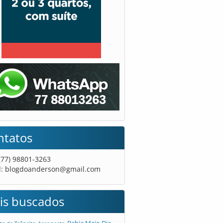
ntatos
 (77) 98801-3263
l:
blogdoanderson@gmail.com
is buscados
Bahia Meio Dia