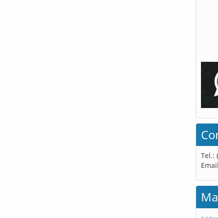
Co
Tel.:
Emai
Ma