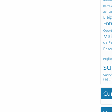
Aciden
Barra
de Pol
Elei
Ent
Opor
Mai
de P
Pesa
Poçõe
su
Sudoe
Urba
Cu