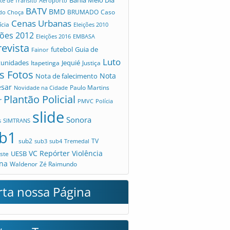
te de Trânsito
Aeroporto
BATV
BMD
Caso
 do Choça
BRUMADO
Cenas Urbanas
ícia
Eleições 2010
ções 2012
Eleições 2016
EMBASA
revista
futebol
Guia de
Fainor
Luto
tunidades
Jequié
Itapetinga
Justiça
s Fotos
Nota
Nota de falecimento
esar
Novidade na Cidade
Paulo Martins
Plantão Policial
r
PMVC
Polícia
slide
Sonora
s
SIMTRANS
b1
sub2
TV
sub3
sub4
Tremedal
VC Repórter
Violência
UESB
ste
na
Waldenor
Zé Raimundo
rta nossa Página