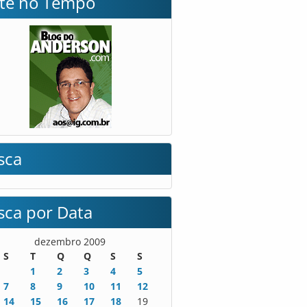
lte no Tempo
sca
sca por Data
dezembro 2009
S
T
Q
Q
S
S
1
2
3
4
5
7
8
9
10
11
12
14
15
16
17
18
19