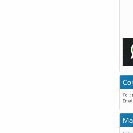
Co
Tel.:
Emai
Ma