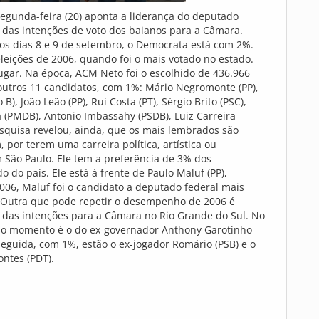
segunda-feira (20) aponta a liderança do deputado
 das intenções de voto dos baianos para a Câmara.
os dias 8 e 9 de setembro, o Democrata está com 2%.
leições de 2006, quando foi o mais votado no estado.
ugar. Na época, ACM Neto foi o escolhido de 436.966
 outros 11 candidatos, com 1%: Mário Negromonte (PP),
), João Leão (PP), Rui Costa (PT), Sérgio Brito (PSC),
a (PMDB), Antonio Imbassahy (PSDB), Luiz Carreira
squisa revelou, ainda, que os mais lembrados são
 por terem uma carreira política, artística ou
em São Paulo. Ele tem a preferência de 3% dos
o do país. Ele está à frente de Paulo Maluf (PP),
006, Maluf foi o candidato a deputado federal mais
. Outra que pode repetir o desempenho de 2006 é
 das intenções para a Câmara no Rio Grande do Sul. No
té o momento é o do ex-governador Anthony Garotinho
seguida, com 1%, estão o ex-jogador Romário (PSB) e o
ntes (PDT).