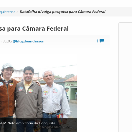
nquistense
>
Datafolha divulga pesquisa para Câmara Federal
isa para Câmara Federal
1
on BLOG
@blogdoanderson
 ACM Neto em Vitória da Conquista