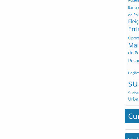
Aciden
Barra
de Pol
Elei
Ent
Opor
Mai
de P
Pesa
Poçõe
su
Sudoe
Urba
Cu