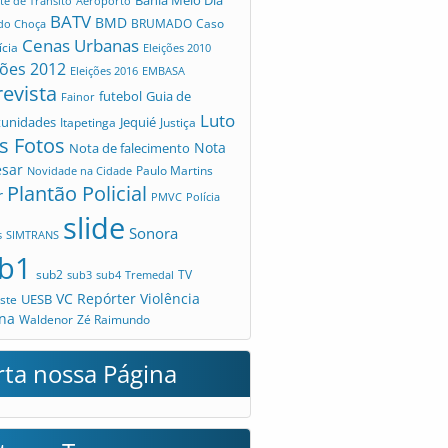
te de Trânsito
Aeroporto
BATV
BMD
Caso
 do Choça
BRUMADO
Cenas Urbanas
ícia
Eleições 2010
ções 2012
Eleições 2016
EMBASA
revista
futebol
Guia de
Fainor
Luto
tunidades
Jequié
Itapetinga
Justiça
s Fotos
Nota
Nota de falecimento
esar
Novidade na Cidade
Paulo Martins
Plantão Policial
r
PMVC
Polícia
slide
Sonora
s
SIMTRANS
b1
sub2
TV
sub3
sub4
Tremedal
VC Repórter
Violência
UESB
ste
na
Waldenor
Zé Raimundo
rta nossa Página