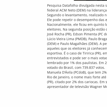
Pesquisa Datafolha divulgada nesta 
federal ACM Neto (DEM) na liderança
Segundo o levantamento, realizado n
Ele pode repetir o desempenho das e
Nacionalmente, ele ficou em quinto l
eleitores. Na segunda posição estão
José Rocha (PR), Edson Pimenta (PC do B
Lúcio Vieira Lima (PMDB), Paulo Brag
(DEM) e Paulo Magalhães (DEM). A pe
aqueles que os eleitores já conhecem,
esportiva. É o caso de Tiririca (PR), 
entrevistados e pode ser o mais votad
lembrado por 1% dos paulistas. Em 2
votado do Brasil, com 739.837 votos
Manuela D’Ávila (PCdoB), que tem 2%
Rio de Janeiro, o nome mais forte a
(PR), citado por 2% dos cariocas. Em 
apresentador de televisão Wagner Mo