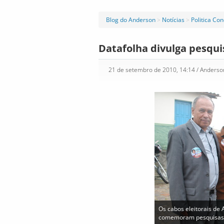
Blog do Anderson
>
Notícias
>
Politica Co
Datafolha divulga pesqu
21 de setembro de 2010, 14:14
/ Anders
Os cabos eleitorais de
comemoram pesquisas