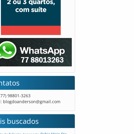
ntatos
 (77) 98801-3263
l:
blogdoanderson@gmail.com
is buscados
Bahia Meio Dia