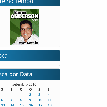
lte no Tempo
sca
sca por Data
setembro 2010
S
T
Q
Q
S
S
1
2
3
4
6
7
8
9
10
11
13
14
15
16
17
18