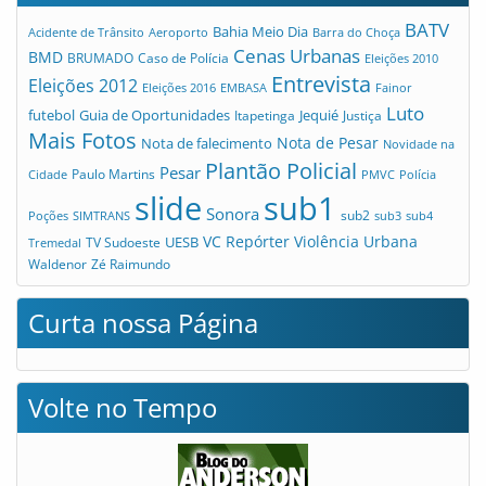
BATV
Bahia Meio Dia
Acidente de Trânsito
Aeroporto
Barra do Choça
Cenas Urbanas
BMD
Caso de Polícia
BRUMADO
Eleições 2010
Entrevista
Eleições 2012
Eleições 2016
EMBASA
Fainor
Luto
futebol
Guia de Oportunidades
Jequié
Itapetinga
Justiça
Mais Fotos
Nota de Pesar
Nota de falecimento
Novidade na
Plantão Policial
Pesar
Cidade
Paulo Martins
PMVC
Polícia
slide
sub1
Sonora
sub2
Poções
SIMTRANS
sub3
sub4
VC Repórter
Violência Urbana
UESB
TV Sudoeste
Tremedal
Waldenor
Zé Raimundo
Curta nossa Página
Volte no Tempo