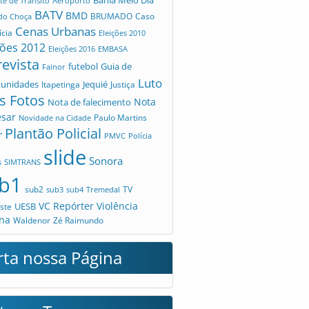
te de Trânsito
Aeroporto
BATV
BMD
Caso
 do Choça
BRUMADO
Cenas Urbanas
ícia
Eleições 2010
ções 2012
Eleições 2016
EMBASA
revista
futebol
Guia de
Fainor
Luto
tunidades
Jequié
Itapetinga
Justiça
s Fotos
Nota
Nota de falecimento
esar
Novidade na Cidade
Paulo Martins
Plantão Policial
r
PMVC
Polícia
slide
Sonora
s
SIMTRANS
b1
sub2
TV
sub3
sub4
Tremedal
VC Repórter
Violência
UESB
ste
na
Waldenor
Zé Raimundo
rta nossa Página