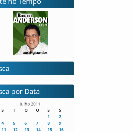
lte no Tempo
sca
sca por Data
julho 2011
S
T
Q
Q
S
S
1
2
4
5
6
7
8
9
11
12
13
14
15
16