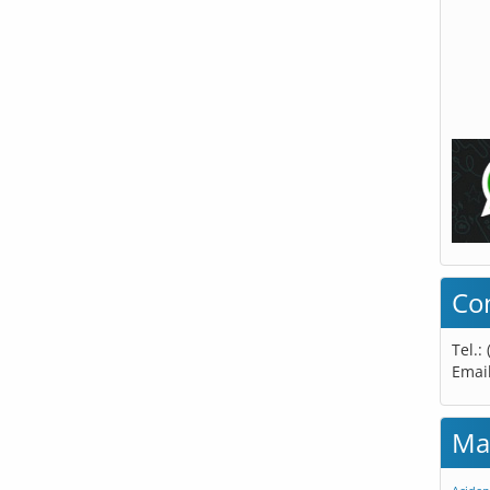
Co
Tel.:
Emai
Ma