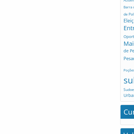
Aciden
Barra
de Pol
Elei
Ent
Opor
Mai
de P
Pesa
Poçõe
su
Sudoe
Urba
Cu