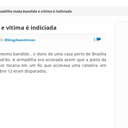
adilha mata bandido e vítima é indiciada
 vítima é indiciada
3
LOG
@blogdoanderson
mesmo bandido , o dono de uma casa perto de Brasília
adrão. A armadilha era acionada assim que a porta da
asor tocaria em um fio que acionava uma ratoeira, em
libre 12 eram disparados.