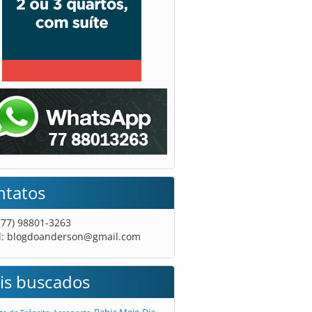
ntatos
 (77) 98801-3263
l:
blogdoanderson@gmail.com
is buscados
Bahia Meio Dia