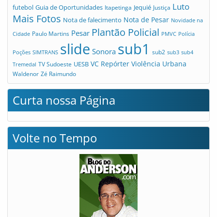
Luto
futebol
Guia de Oportunidades
Jequié
Itapetinga
Justiça
Mais Fotos
Nota de Pesar
Nota de falecimento
Novidade na
Plantão Policial
Pesar
Cidade
Paulo Martins
PMVC
Polícia
slide
sub1
Sonora
sub2
Poções
SIMTRANS
sub3
sub4
VC Repórter
Violência Urbana
UESB
TV Sudoeste
Tremedal
Waldenor
Zé Raimundo
Curta nossa Página
Volte no Tempo