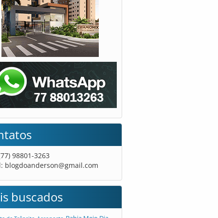
ntatos
 (77) 98801-3263
l:
blogdoanderson@gmail.com
is buscados