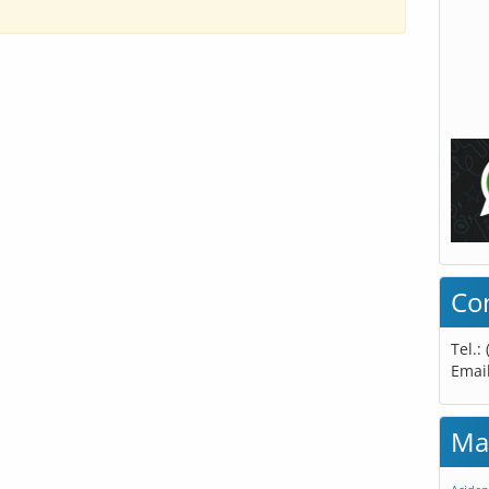
Co
Tel.:
Emai
Ma