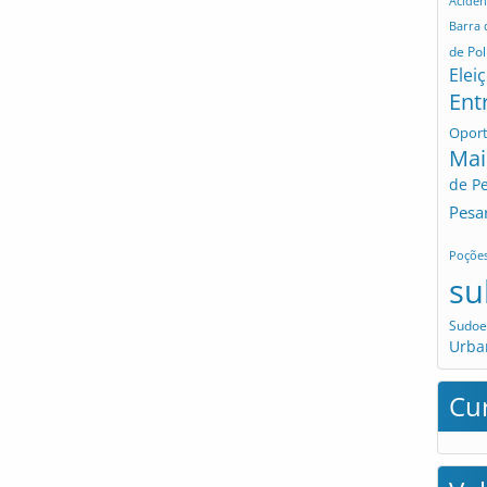
Aciden
Barra
de Pol
Elei
Ent
Opor
Mai
de P
Pesa
Poçõe
su
Sudoe
Urba
Cu