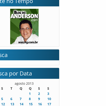
lte no Tempo
sca
sca por Data
agosto 2013
S
T
Q
Q
S
S
1
2
3
5
6
7
8
9
10
12
13
14
15
16
17