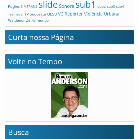
slide
sub1
Sonora
sub2
Poções
SIMTRANS
sub3
sub4
VC Repórter
Violência Urbana
UESB
TV Sudoeste
Tremedal
Waldenor
Zé Raimundo
Curta nossa Página
Volte no Tempo
Busca