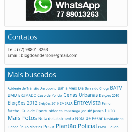
Contatos
Tel.: (77) 98801-3263
Email:
blogdoanderson@gmail.com
Mais buscados
BATV
Bahia Meio Dia
Acidente de Trânsito
Aeroporto
Barra do Choça
Cenas Urbanas
BMD
Caso de Polícia
BRUMADO
Eleições 2010
Entrevista
Eleições 2012
Eleições 2016
EMBASA
Fainor
Luto
futebol
Guia de Oportunidades
Jequié
Itapetinga
Justiça
Mais Fotos
Nota de Pesar
Nota de falecimento
Novidade na
Plantão Policial
Pesar
Cidade
Paulo Martins
PMVC
Polícia