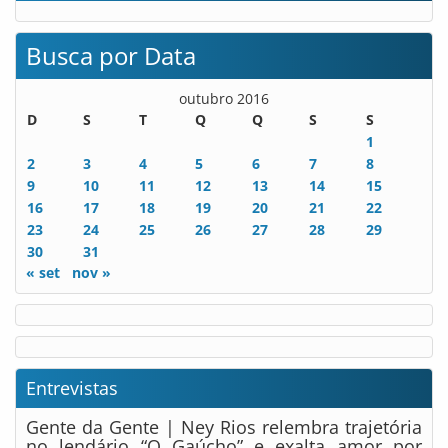
Busca por Data
outubro 2016
D
S
T
Q
Q
S
S
1
2
3
4
5
6
7
8
9
10
11
12
13
14
15
16
17
18
19
20
21
22
23
24
25
26
27
28
29
30
31
« set
nov »
Entrevistas
Gente da Gente | Ney Rios relembra trajetória
no lendário “O Gaúcho” e exalta amor por