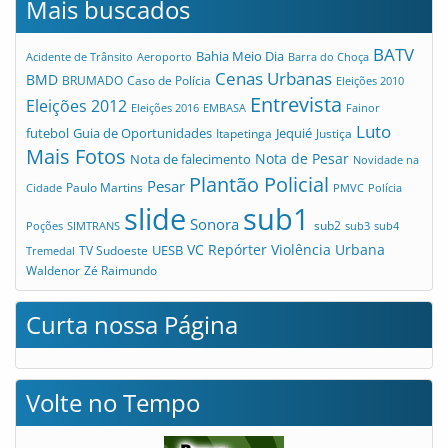
Mais buscados
BATV
Bahia Meio Dia
Acidente de Trânsito
Aeroporto
Barra do Choça
Cenas Urbanas
BMD
Caso de Polícia
BRUMADO
Eleições 2010
Entrevista
Eleições 2012
Eleições 2016
EMBASA
Fainor
Luto
futebol
Guia de Oportunidades
Jequié
Itapetinga
Justiça
Mais Fotos
Nota de Pesar
Nota de falecimento
Novidade na
Plantão Policial
Pesar
Cidade
Paulo Martins
PMVC
Polícia
slide
sub1
Sonora
sub2
Poções
SIMTRANS
sub3
sub4
VC Repórter
Violência Urbana
UESB
TV Sudoeste
Tremedal
Waldenor
Zé Raimundo
Curta nossa Página
Volte no Tempo