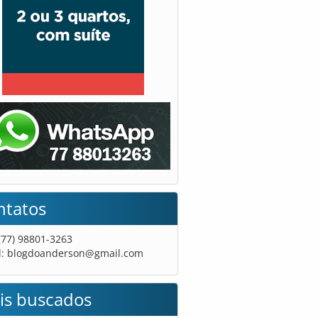
ntatos
 (77) 98801-3263
l:
blogdoanderson@gmail.com
is buscados