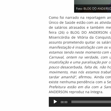
Foto: BLOG DO ANDERS
Como foi narrado na reportagem ant
Único de Saúde estão com as ativid
de salários atrasados e também mel
feira (26) o BLOG DO ANDERSON c
Misericórdia de Vitória da Conquis
assunto prometendo quitar os salário
manifestação é insatisfação com os 
estamos tendo neste momento com o
Carnaval, ontem na verdade, com 
insatisfação e uma paralisação por 
pouco desacerbada, falta de, não h
movimento, mas nós estamos trabal
tardar amanhã”,
afirmou. Ainda co
existe nenhuma pendência com a Sec
Prefeitura estão em dia com a Sant
ANDERSON reproduz na íntegra.
Tocador
00:00
de
áudio