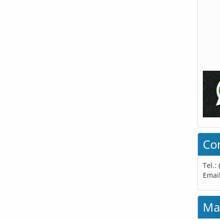
Co
Tel.:
Emai
Ma