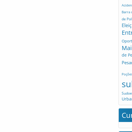
Aciden
Barra
de Pol
Elei
Ent
Opor
Mai
de P
Pesa
Poçõe
su
Sudoe
Urba
Cu