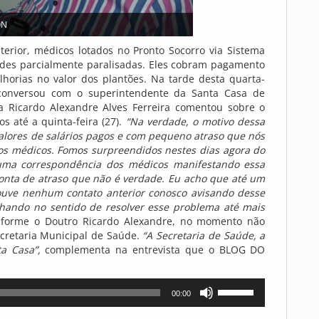
ON
erior, médicos lotados no Pronto Socorro via Sistema
ades parcialmente paralisadas. Eles cobram pagamento
horias no valor dos plantões. Na tarde desta quarta-
onversou com o superintendente da Santa Casa de
ta Ricardo Alexandre Alves Ferreira comentou sobre o
s até a quinta-feira (27).
“Na verdade, o motivo dessa
valores de salários pagos e com pequeno atraso que nós
s médicos. Fomos surpreendidos nestes dias agora do
uma correspondência dos médicos manifestando essa
conta de atraso que não é verdade. Eu acho que até um
ouve nenhum contato anterior conosco avisando desse
hando no sentido de resolver esse problema até mais
nforme o Doutro Ricardo Alexandre, no momento não
retaria Municipal de Saúde.
“A Secretaria de Saúde, a
a Casa”,
complementa na entrevista que o BLOG DO
Use
00:00
as
setas