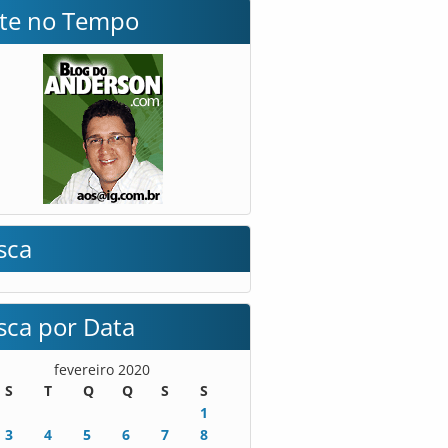
lte no Tempo
sca
sca por Data
fevereiro 2020
S
T
Q
Q
S
S
1
3
4
5
6
7
8