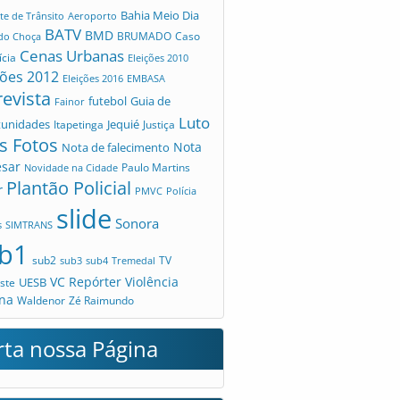
Bahia Meio Dia
te de Trânsito
Aeroporto
BATV
BMD
Caso
 do Choça
BRUMADO
Cenas Urbanas
ícia
Eleições 2010
ções 2012
Eleições 2016
EMBASA
revista
futebol
Guia de
Fainor
Luto
tunidades
Jequié
Itapetinga
Justiça
s Fotos
Nota
Nota de falecimento
esar
Novidade na Cidade
Paulo Martins
Plantão Policial
r
PMVC
Polícia
slide
Sonora
s
SIMTRANS
b1
sub2
TV
sub3
sub4
Tremedal
VC Repórter
Violência
UESB
ste
na
Waldenor
Zé Raimundo
rta nossa Página