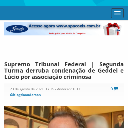
Toggl
navig
Supremo Tribunal Federal | Segunda
Turma derruba condenação de Geddel e
Lúcio por associação criminosa
0
23 de agosto de 2021, 17:19
/ Anderson BLOG
@blogdoanderson