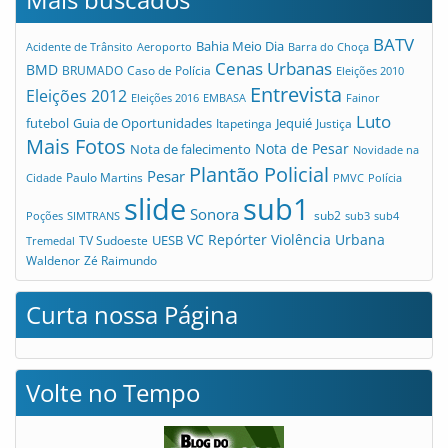
BATV
Bahia Meio Dia
Acidente de Trânsito
Aeroporto
Barra do Choça
Cenas Urbanas
BMD
Caso de Polícia
BRUMADO
Eleições 2010
Entrevista
Eleições 2012
Eleições 2016
EMBASA
Fainor
Luto
futebol
Guia de Oportunidades
Jequié
Itapetinga
Justiça
Mais Fotos
Nota de Pesar
Nota de falecimento
Novidade na
Plantão Policial
Pesar
Cidade
Paulo Martins
PMVC
Polícia
slide
sub1
Sonora
sub2
Poções
SIMTRANS
sub3
sub4
VC Repórter
Violência Urbana
UESB
TV Sudoeste
Tremedal
Waldenor
Zé Raimundo
Curta nossa Página
Volte no Tempo