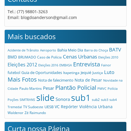
Tel.: (77) 98801-3263
Email:
blogdoanderson@gmail.com
Mais buscados
BATV
Bahia Meio Dia
Acidente de Trânsito
Aeroporto
Barra do Choça
Cenas Urbanas
BMD
Caso de Polícia
BRUMADO
Eleições 2010
Entrevista
Eleições 2012
Eleições 2016
EMBASA
Fainor
Luto
futebol
Guia de Oportunidades
Jequié
Itapetinga
Justiça
Mais Fotos
Nota de Pesar
Nota de falecimento
Novidade na
Plantão Policial
Pesar
Cidade
Paulo Martins
PMVC
Polícia
slide
sub1
Sonora
sub2
Poções
SIMTRANS
sub3
sub4
VC Repórter
Violência Urbana
UESB
TV Sudoeste
Tremedal
Waldenor
Zé Raimundo
Curta nossa Página