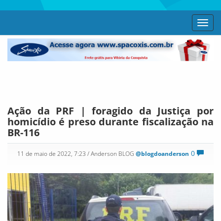
Toggl
navig
Ação da PRF | foragido da Justiça por
homicídio é preso durante fiscalização na
BR-116
0
11 de maio de 2022, 7:23
/ Anderson BLOG
@blogdoanderson