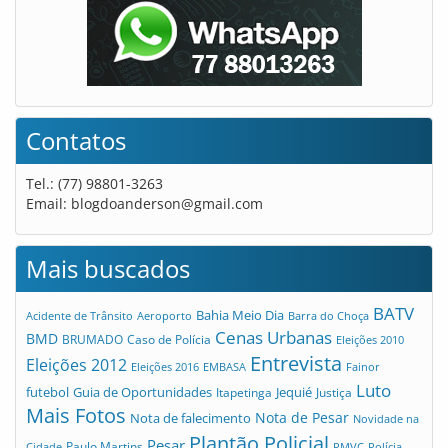
Contatos
Tel.: (77) 98801-3263
Email:
blogdoanderson@gmail.com
Mais buscados
BATV
Bahia Meio Dia
Acidente de Trânsito
Aeroporto
Barra do Choça
Cenas Urbanas
BMD
Caso de Polícia
BRUMADO
Eleições 2010
Entrevista
Eleições 2012
Eleições 2016
EMBASA
Fainor
Luto
futebol
Guia de Oportunidades
Jequié
Itapetinga
Justiça
Mais Fotos
Nota de Pesar
Nota de falecimento
Novidade na
Plantão Policial
Pesar
Cidade
Paulo Martins
PMVC
Polícia