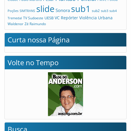
slide
sub1
Sonora
sub2
Poções
SIMTRANS
sub3
sub4
VC Repórter
Violência Urbana
UESB
TV Sudoeste
Tremedal
Waldenor
Zé Raimundo
Curta nossa Página
Volte no Tempo
Busca