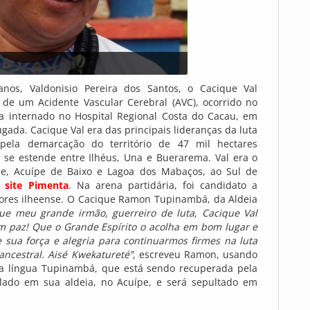
anos, Valdonisio Pereira dos Santos, o Cacique Val
de um Acidente Vascular Cerebral (AVC), ocorrido no
va internado no Hospital Regional Costa do Cacau, em
ada. Cacique Val era das principais lideranças da luta
ela demarcação do território de 47 mil hectares
a se estende entre Ilhéus, Una e Buerarema. Val era o
ípe, Acuípe de Baixo e Lagoa dos Mabaços, ao Sul de
site Pimenta
. Na arena partidária, foi candidato a
dores ilheense. O Cacique Ramon Tupinambá, da Aldeia
ue meu grande irmão, guerreiro de luta, Cacique Val
 paz! Que o Grande Espírito o acolha em bom lugar e
 sua força e alegria para continuarmos firmes na luta
ancestral. Aisé Kwekatureté”,
escreveu Ramon, usando
 língua Tupinambá, que está sendo recuperada pela
elado em sua aldeia, no Acuípe, e será sepultado em