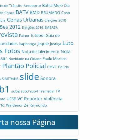
Bahia Meio Dia
te de Trânsito
Aeroporto
BATV
BMD
Caso
 do Choça
BRUMADO
Cenas Urbanas
ícia
Eleições 2010
ções 2012
Eleições 2016
EMBASA
revista
futebol
Guia de
Fainor
Luto
tunidades
Jequié
Itapetinga
Justiça
s Fotos
Nota
Nota de falecimento
esar
Novidade na Cidade
Paulo Martins
Plantão Policial
r
PMVC
Polícia
slide
Sonora
s
SIMTRANS
b1
sub2
TV
sub3
sub4
Tremedal
VC Repórter
Violência
UESB
ste
na
Waldenor
Zé Raimundo
rta nossa Página