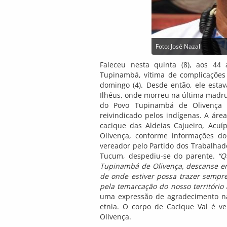
Foto: José Nazal
Faleceu nesta quinta (8), aos 44 
Tupinambá, vítima de complicações 
domingo (4). Desde então, ele esta
Ilhéus, onde morreu na última madrug
do Povo Tupinambá de Olivença p
reivindicado pelos indígenas. A áre
cacique das Aldeias Cajueiro, Acu
Olivença, conforme informações do
vereador pelo Partido dos Trabalha
Tucum, despediu-se do parente.
“Q
Tupinambá de Olivença, descanse em
de onde estiver possa trazer sempre
pela temarcação do nosso território 
uma expressão de agradecimento na
etnia. O corpo de Cacique Val é v
Olivença.