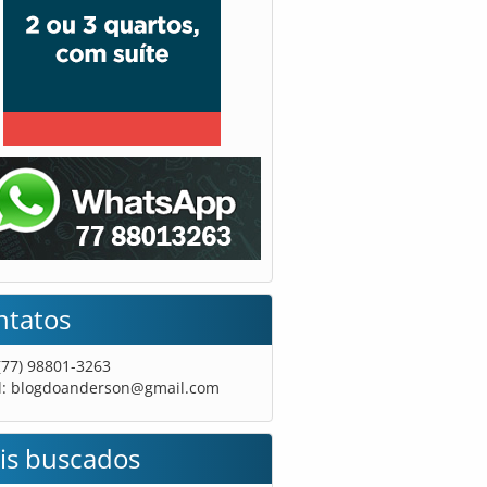
ntatos
 (77) 98801-3263
l:
blogdoanderson@gmail.com
is buscados