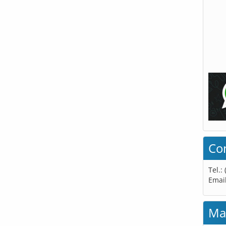
Co
Tel.:
Emai
Ma