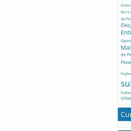
Aciden
Barra
de Pol
Elei
Ent
Opor
Mai
de P
Pesa
Poçõe
su
Sudoe
Urba
Cu