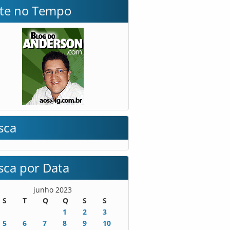
lte no Tempo
sca
sca por Data
junho 2023
S
T
Q
Q
S
S
1
2
3
5
6
7
8
9
10