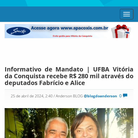
Toggl
navig
Informativo de Mandato | UFBA Vitória
da Conquista recebe R$ 280 mil através do
deputados Fabrício e Alice
0
25 de abril de 2024, 2:40
/ Anderson BLOG
@blogdoanderson