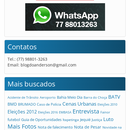
Contatos
Tel.: (77) 98801-3263
Email:
blogdoanderson@gmail.com
Mais buscados
BATV
Bahia Meio Dia
Acidente de Trânsito
Aeroporto
Barra do Choça
Cenas Urbanas
BMD
Caso de Polícia
BRUMADO
Eleições 2010
Entrevista
Eleições 2012
Eleições 2016
EMBASA
Fainor
Luto
futebol
Guia de Oportunidades
Jequié
Itapetinga
Justiça
Mais Fotos
Nota de Pesar
Nota de falecimento
Novidade na