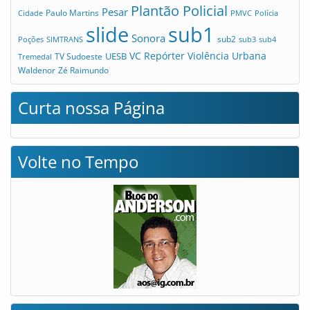
Plantão Policial
Pesar
Cidade
Paulo Martins
PMVC
Polícia
slide
sub1
Sonora
sub2
Poções
SIMTRANS
sub3
sub4
VC Repórter
Violência Urbana
UESB
TV Sudoeste
Tremedal
Waldenor
Zé Raimundo
Curta nossa Página
Volte no Tempo