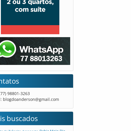
ntatos
 (77) 98801-3263
l:
blogdoanderson@gmail.com
is buscados