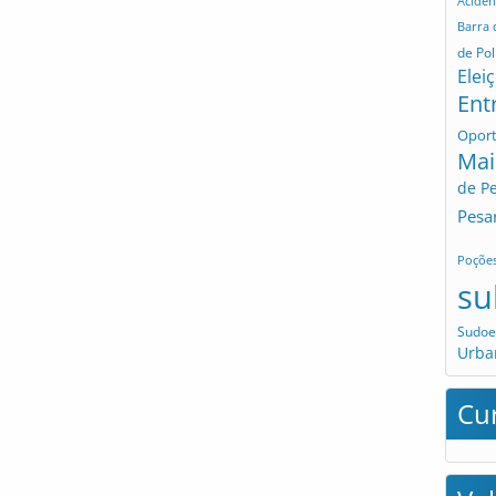
Aciden
Barra
de Pol
Elei
Ent
Opor
Mai
de P
Pesa
Poçõe
su
Sudoe
Urba
Cu