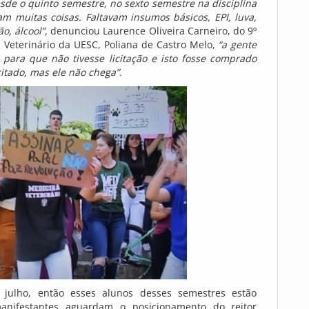
de o quinto semestre, no sexto semestre na disciplina
am muitas coisas. Faltavam insumos básicos, EPI, luva,
o, álcool”,
denunciou Laurence Oliveira Carneiro, do 9º
l Veterinário da UESC, Poliana de Castro Melo,
“a gente
ara que não tivesse licitação e isto fosse comprado
citado, mas ele não chega”.
julho, então esses alunos desses semestres estão
anifestantes aguardam o posicionamento do reitor