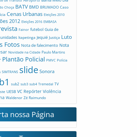
Bahia Meio Dia
te de Trânsito
Aeroporto
BATV
BMD
Caso
 do Choça
BRUMADO
Cenas Urbanas
ícia
Eleições 2010
ções 2012
Eleições 2016
EMBASA
revista
futebol
Guia de
Fainor
Luto
tunidades
Jequié
Itapetinga
Justiça
s Fotos
Nota
Nota de falecimento
esar
Novidade na Cidade
Paulo Martins
Plantão Policial
r
PMVC
Polícia
slide
Sonora
s
SIMTRANS
b1
sub2
TV
sub3
sub4
Tremedal
VC Repórter
Violência
UESB
ste
na
Waldenor
Zé Raimundo
rta nossa Página