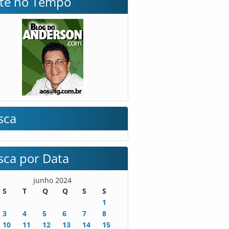
lte no Tempo
sca
sca por Data
junho 2024
S
T
Q
Q
S
S
1
3
4
5
6
7
8
10
11
12
13
14
15