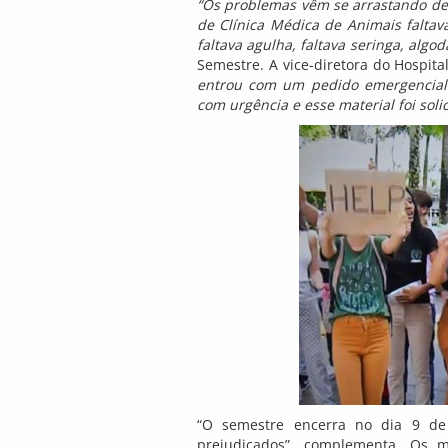
“Os problemas vêm se arrastando des
de Clínica Médica de Animais faltav
faltava agulha, faltava seringa, algodã
Semestre. A vice-diretora do Hospita
entrou com um pedido emergencial p
com urgência e esse material foi soli
“O semestre encerra no dia 9 de 
prejudicados”, complementa. Os m