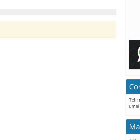
Co
Tel.:
Emai
Ma