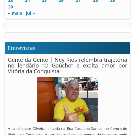
23
24
25
26
27
28
29
30
« maio
jul »
Entrevistas
Gente da Gente | Ney Rios relembra trajetória
no lendário “O Gaúcho” e exalta amor por
Vitória da Conquista
A Lanchonete Oliveira, situada na Rua Cassiano Santos, no Centro de
Vitória da Conquista, é um dos tradicionais pontos de encontro onde