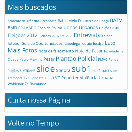
Mais buscados
BATV
Bahia Meio Dia
Acidente de Trânsito
Aeroporto
Barra do Choça
Cenas Urbanas
BMD
Caso de Polícia
BRUMADO
Eleições 2010
Entrevista
Eleições 2012
Eleições 2016
EMBASA
Fainor
Luto
futebol
Guia de Oportunidades
Jequié
Itapetinga
Justiça
Mais Fotos
Nota de Pesar
Nota de falecimento
Novidade na
Plantão Policial
Pesar
Cidade
Paulo Martins
PMVC
Polícia
slide
sub1
Sonora
sub2
Poções
SIMTRANS
sub3
sub4
VC Repórter
Violência Urbana
UESB
TV Sudoeste
Tremedal
Waldenor
Zé Raimundo
Curta nossa Página
Volte no Tempo