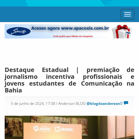
Toggl
navig
Destaque Estadual | premiação de
jornalismo incentiva profissionais e
jovens estudantes de Comunicação na
Bahia
0
5 de junho de 2024, 17:08
/ Anderson BLOG
@blogdoanderson