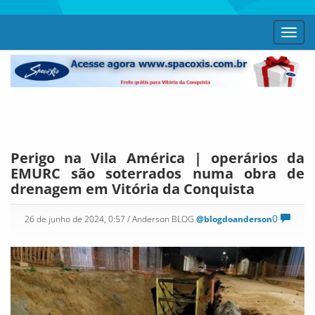
Toggl
navig
Perigo na Vila América | operários da
EMURC são soterrados numa obra de
drenagem em Vitória da Conquista
0
26 de junho de 2024, 0:57
/ Anderson BLOG
@blogdoanderson