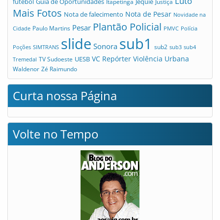
Luto
futebol
Guia de Oportunidades
Jequié
Itapetinga
Justiça
Mais Fotos
Nota de Pesar
Nota de falecimento
Novidade na
Plantão Policial
Pesar
Cidade
Paulo Martins
PMVC
Polícia
slide
sub1
Sonora
sub2
Poções
SIMTRANS
sub3
sub4
VC Repórter
Violência Urbana
UESB
TV Sudoeste
Tremedal
Waldenor
Zé Raimundo
Curta nossa Página
Volte no Tempo