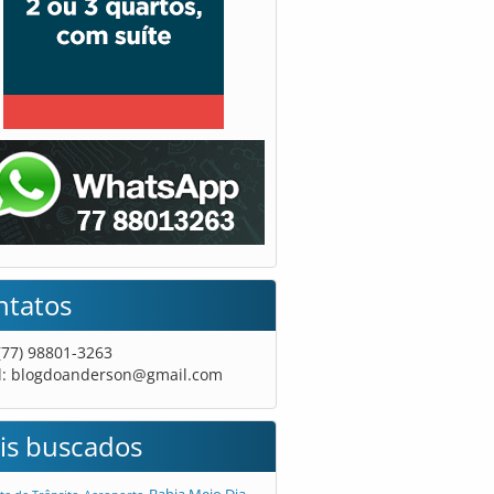
ntatos
 (77) 98801-3263
l:
blogdoanderson@gmail.com
is buscados
Bahia Meio Dia