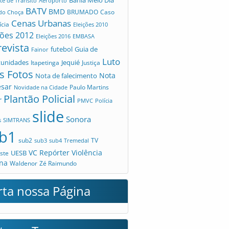
te de Trânsito
Aeroporto
BATV
BMD
Caso
 do Choça
BRUMADO
Cenas Urbanas
ícia
Eleições 2010
ções 2012
Eleições 2016
EMBASA
revista
futebol
Guia de
Fainor
Luto
tunidades
Jequié
Itapetinga
Justiça
s Fotos
Nota
Nota de falecimento
esar
Novidade na Cidade
Paulo Martins
Plantão Policial
r
PMVC
Polícia
slide
Sonora
s
SIMTRANS
b1
sub2
TV
sub3
sub4
Tremedal
VC Repórter
Violência
UESB
ste
na
Waldenor
Zé Raimundo
rta nossa Página