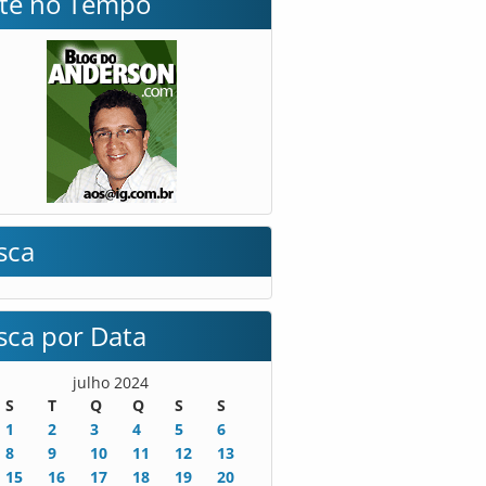
lte no Tempo
sca
sca por Data
julho 2024
S
T
Q
Q
S
S
1
2
3
4
5
6
8
9
10
11
12
13
15
16
17
18
19
20