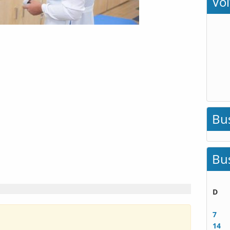
Vo
Bu
Bu
D
7
14