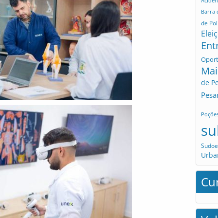
Aciden
Barra
de Pol
Elei
Ent
Opor
Mai
de P
Pesa
Poçõe
su
Sudoe
Urba
Cu