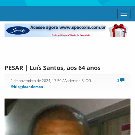
Toggl
navig
PESAR | Luís Santos, aos 64 anos
0
2 de novembro de 2024, 17:50
/ Anderson BLOG
@blogdoanderson