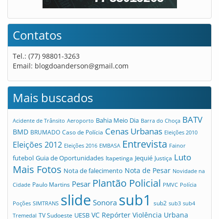
Contatos
Tel.: (77) 98801-3263
Email:
blogdoanderson@gmail.com
Mais buscados
BATV
Bahia Meio Dia
Acidente de Trânsito
Aeroporto
Barra do Choça
Cenas Urbanas
BMD
Caso de Polícia
BRUMADO
Eleições 2010
Entrevista
Eleições 2012
Eleições 2016
EMBASA
Fainor
Luto
futebol
Guia de Oportunidades
Jequié
Itapetinga
Justiça
Mais Fotos
Nota de Pesar
Nota de falecimento
Novidade na
Plantão Policial
Pesar
Cidade
Paulo Martins
PMVC
Polícia
slide
sub1
Sonora
sub2
Poções
SIMTRANS
sub3
sub4
VC Repórter
Violência Urbana
UESB
TV Sudoeste
Tremedal