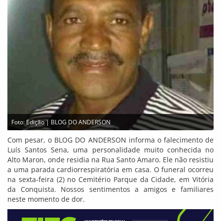
Foto: Edição | BLOG DO ANDERSON
Com pesar, o BLOG DO ANDERSON informa o falecimento de
Luís Santos Sena, uma personalidade muito conhecida no
Alto Maron, onde residia na Rua Santo Amaro. Ele não resistiu
a uma parada cardiorrespiratória em casa. O funeral ocorreu
na sexta-feira (2) no Cemitério Parque da Cidade, em Vitória
da Conquista. Nossos sentimentos a amigos e familiares
neste momento de dor.