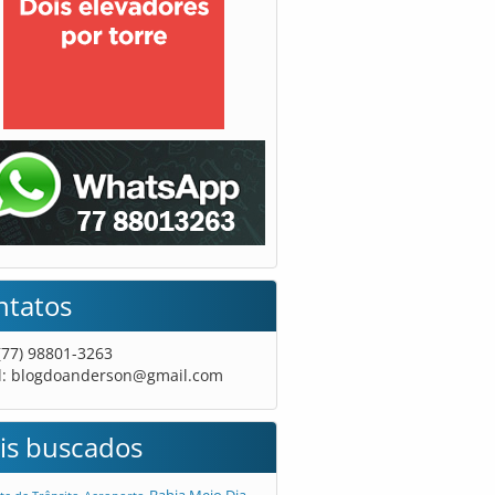
ntatos
 (77) 98801-3263
l:
blogdoanderson@gmail.com
is buscados
Bahia Meio Dia