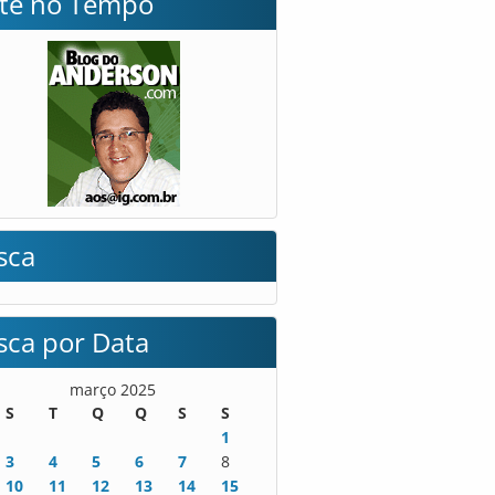
lte no Tempo
sca
sca por Data
março 2025
S
T
Q
Q
S
S
1
3
4
5
6
7
8
10
11
12
13
14
15