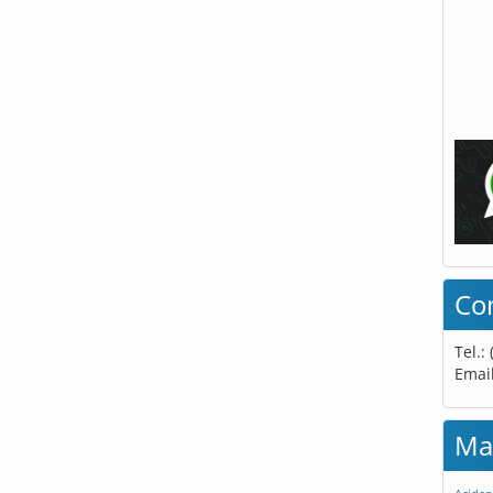
Co
Tel.:
Emai
Ma