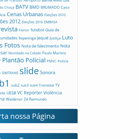
te de Trânsito
Aeroporto
BATV
BMD
Caso
 do Choça
BRUMADO
Cenas Urbanas
ícia
Eleições 2010
ções 2012
Eleições 2016
EMBASA
revista
futebol
Guia de
Fainor
Luto
tunidades
Jequié
Itapetinga
Justiça
s Fotos
Nota
Nota de falecimento
esar
Novidade na Cidade
Paulo Martins
Plantão Policial
r
PMVC
Polícia
slide
Sonora
s
SIMTRANS
b1
sub2
TV
sub3
sub4
Tremedal
VC Repórter
Violência
UESB
ste
na
Waldenor
Zé Raimundo
rta nossa Página