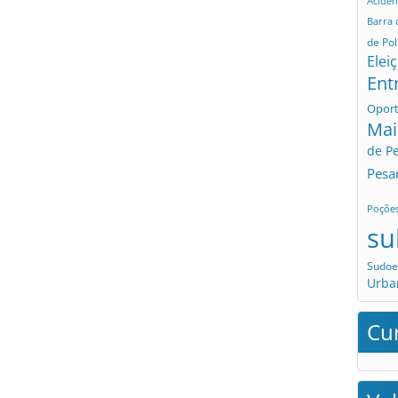
Aciden
Barra
de Pol
Elei
Ent
Opor
Mai
de P
Pesa
Poçõe
su
Sudoe
Urba
Cu