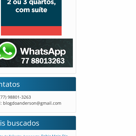
ntatos
 (77) 98801-3263
l:
blogdoanderson@gmail.com
is buscados
Bahia Meio Dia