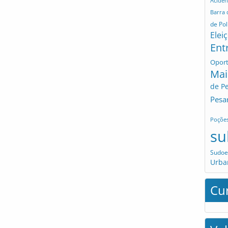
Aciden
Barra
de Pol
Elei
Ent
Opor
Mai
de P
Pesa
Poçõe
su
Sudoe
Urba
Cu