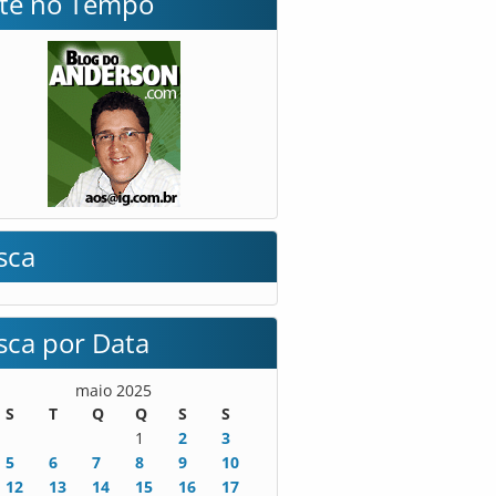
lte no Tempo
sca
sca por Data
maio 2025
S
T
Q
Q
S
S
1
2
3
5
6
7
8
9
10
12
13
14
15
16
17