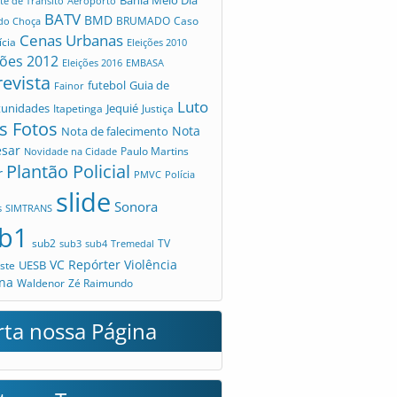
te de Trânsito
Aeroporto
BATV
BMD
Caso
 do Choça
BRUMADO
Cenas Urbanas
ícia
Eleições 2010
ções 2012
Eleições 2016
EMBASA
revista
futebol
Guia de
Fainor
Luto
tunidades
Jequié
Itapetinga
Justiça
s Fotos
Nota
Nota de falecimento
esar
Novidade na Cidade
Paulo Martins
Plantão Policial
r
PMVC
Polícia
slide
Sonora
s
SIMTRANS
b1
sub2
TV
sub3
sub4
Tremedal
VC Repórter
Violência
UESB
ste
na
Waldenor
Zé Raimundo
rta nossa Página