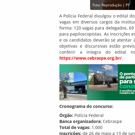
Foto: Reprodução | PF
A Polícia Federal divulgou o edital 
vagas em diversos cargos da institu
forma: 120 vagas para delegados, 69 
para papiloscopistas. As inscrições 
e os candidatos deverão se atentar à
objetivas e discursivas estão prev
conferir a íntegra do edital no
https://www.cebraspe.org.br/
.
Cronograma do concurso:
Órgão:
Polícia Federal
Banca organizadora:
Cebraspe
Total de vagas:
1.000
Inscrições:
de 26 de maio a 13 de ju