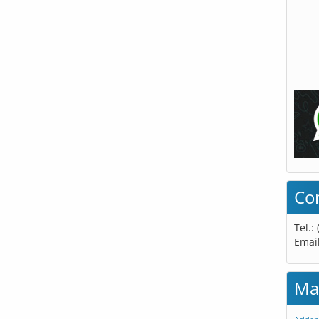
Co
Tel.:
Emai
Ma