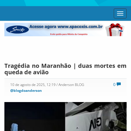
Toggl
navig
Tragédia no Maranhão | duas mortes em
queda de avião
0
10 de agosto de 2025, 12:19
/ Anderson BLOG
@blogdoanderson