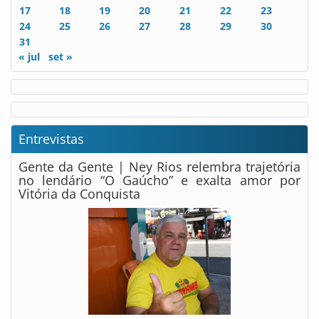
17
18
19
20
21
22
23
24
25
26
27
28
29
30
31
« jul
set »
Entrevistas
Gente da Gente | Ney Rios relembra trajetória
no lendário “O Gaúcho” e exalta amor por
Vitória da Conquista