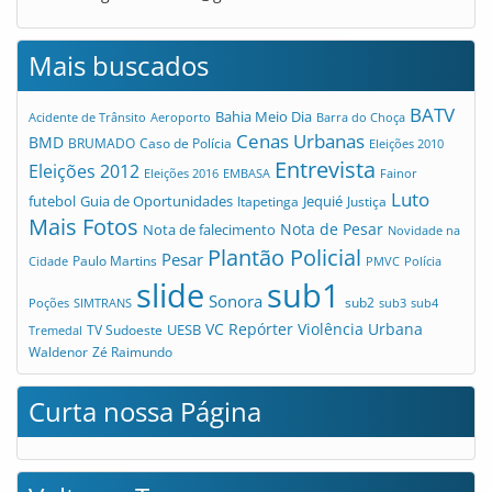
Mais buscados
BATV
Bahia Meio Dia
Acidente de Trânsito
Aeroporto
Barra do Choça
Cenas Urbanas
BMD
Caso de Polícia
BRUMADO
Eleições 2010
Entrevista
Eleições 2012
Eleições 2016
EMBASA
Fainor
Luto
futebol
Guia de Oportunidades
Jequié
Itapetinga
Justiça
Mais Fotos
Nota de Pesar
Nota de falecimento
Novidade na
Plantão Policial
Pesar
Cidade
Paulo Martins
PMVC
Polícia
slide
sub1
Sonora
sub2
Poções
SIMTRANS
sub3
sub4
VC Repórter
Violência Urbana
UESB
TV Sudoeste
Tremedal
Waldenor
Zé Raimundo
Curta nossa Página