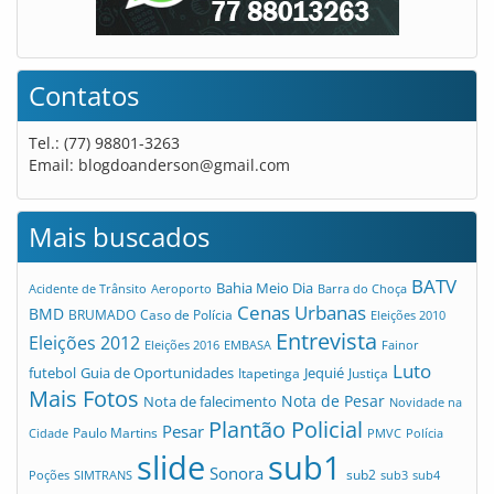
Contatos
Tel.: (77) 98801-3263
Email:
blogdoanderson@gmail.com
Mais buscados
BATV
Bahia Meio Dia
Acidente de Trânsito
Aeroporto
Barra do Choça
Cenas Urbanas
BMD
Caso de Polícia
BRUMADO
Eleições 2010
Entrevista
Eleições 2012
Eleições 2016
EMBASA
Fainor
Luto
futebol
Guia de Oportunidades
Jequié
Itapetinga
Justiça
Mais Fotos
Nota de Pesar
Nota de falecimento
Novidade na
Plantão Policial
Pesar
Cidade
Paulo Martins
PMVC
Polícia
slide
sub1
Sonora
sub2
Poções
SIMTRANS
sub3
sub4