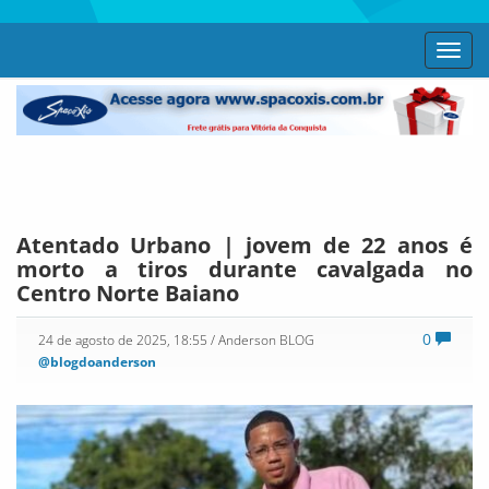
Toggl
navig
Atentado Urbano | jovem de 22 anos é
morto a tiros durante cavalgada no
Centro Norte Baiano
0
24 de agosto de 2025, 18:55
/ Anderson BLOG
@blogdoanderson