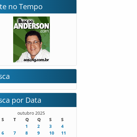
lte no Tempo
sca
sca por Data
outubro 2025
S
T
Q
Q
S
S
1
2
3
4
6
7
8
9
10
11