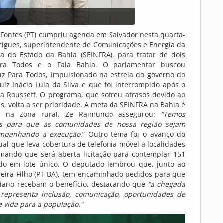
Fontes (PT) cumpriu agenda em Salvador nesta quarta-
odrigues, superintendente de Comunicações e Energia da
ra do Estado da Bahia (SEINFRA), para tratar de dois
ara Todos e o Fala Bahia. O parlamentar buscou
z Para Todos, impulsionado na estreia do governo do
uiz Inácio Lula da Silva e que foi interrompido após o
a Rousseff. O programa, que sofreu atrasos devido ao
s, volta a ser prioridade. A meta da SEINFRA na Bahia é
s na zona rural. Zé Raimundo assegurou:
“Temos
os para que as comunidades de nossa região sejam
ompanhando a execução.
” Outro tema foi o avanço do
ual que leva cobertura de telefonia móvel a localidades
mando que será aberta licitação para contemplar 151
ado em lote único. O deputado lembrou que, junto ao
eira Filho (PT-BA), tem encaminhado pedidos para que
aiano recebam o benefício, destacando que
“a chegada
 representa inclusão, comunicação, oportunidades de
 vida para a população.”