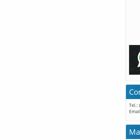
Co
Tel.:
Emai
Ma