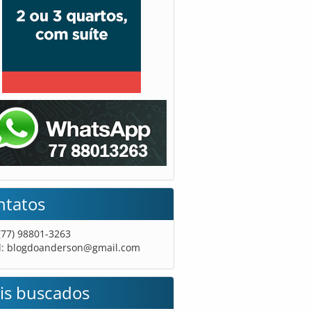
ntatos
 (77) 98801-3263
l:
blogdoanderson@gmail.com
is buscados