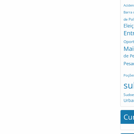
Aciden
Barra
de Pol
Elei
Ent
Opor
Mai
de P
Pesa
Poçõe
su
Sudoe
Urba
Cu