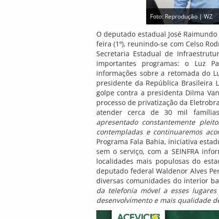
Foto: Reprodução | WZ
O deputado estadual José Raimundo 
feira (1º), reunindo-se com Celso R
Secretaria Estadual de Infraestrutu
importantes programas: o Luz P
informações sobre a retomada do Lu
presidente da República Brasileira L
golpe contra a presidenta Dilma Van
processo de privatização da Eletrobra
atender cerca de 30 mil família
apresentado constantemente pleit
contempladas e continuaremos ac
Programa Fala Bahia, iniciativa estad
sem o serviço, com a SEINFRA infor
localidades mais populosas do est
deputado federal Waldenor Alves Per
diversas comunidades do interior b
da telefonia móvel a esses lugares
desenvolvimento e mais qualidade de