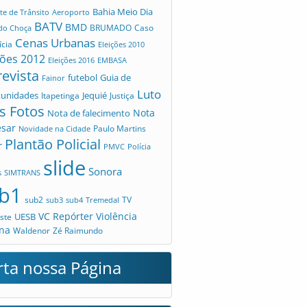
Bahia Meio Dia
te de Trânsito
Aeroporto
BATV
BMD
Caso
 do Choça
BRUMADO
Cenas Urbanas
ícia
Eleições 2010
ções 2012
Eleições 2016
EMBASA
revista
futebol
Guia de
Fainor
Luto
tunidades
Jequié
Itapetinga
Justiça
s Fotos
Nota
Nota de falecimento
esar
Novidade na Cidade
Paulo Martins
Plantão Policial
r
PMVC
Polícia
slide
Sonora
s
SIMTRANS
b1
sub2
TV
sub3
sub4
Tremedal
VC Repórter
Violência
UESB
ste
na
Waldenor
Zé Raimundo
rta nossa Página