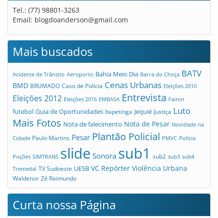
Tel.: (77) 98801-3263
Email:
blogdoanderson@gmail.com
Mais buscados
BATV
Bahia Meio Dia
Acidente de Trânsito
Aeroporto
Barra do Choça
Cenas Urbanas
BMD
Caso de Polícia
BRUMADO
Eleições 2010
Entrevista
Eleições 2012
Eleições 2016
EMBASA
Fainor
Luto
futebol
Guia de Oportunidades
Jequié
Itapetinga
Justiça
Mais Fotos
Nota de Pesar
Nota de falecimento
Novidade na
Plantão Policial
Pesar
Cidade
Paulo Martins
PMVC
Polícia
slide
sub1
Sonora
sub2
Poções
SIMTRANS
sub3
sub4
VC Repórter
Violência Urbana
UESB
TV Sudoeste
Tremedal
Waldenor
Zé Raimundo
Curta nossa Página