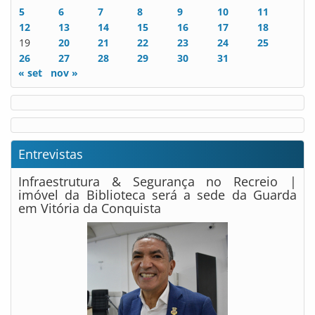
5
6
7
8
9
10
11
12
13
14
15
16
17
18
19
20
21
22
23
24
25
26
27
28
29
30
31
« set
nov »
Entrevistas
Infraestrutura & Segurança no Recreio |
imóvel da Biblioteca será a sede da Guarda
em Vitória da Conquista