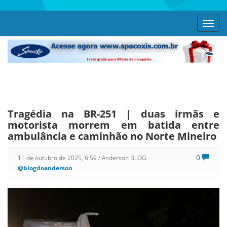
Toggl
navig
Tragédia na BR-251 | duas irmãs e
motorista morrem em batida entre
ambulância e caminhão no Norte Mineiro
0
11 de outubro de 2025, 6:59
/ Anderson BLOG
@blogdoanderson