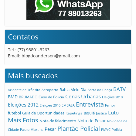
Contatos
Tel.: (77) 98801-3263
Email:
blogdoanderson@gmail.com
Mais buscados
BATV
Bahia Meio Dia
Acidente de Trânsito
Aeroporto
Barra do Choça
Cenas Urbanas
BMD
Caso de Polícia
BRUMADO
Eleições 2010
Entrevista
Eleições 2012
Eleições 2016
EMBASA
Fainor
Luto
futebol
Guia de Oportunidades
Jequié
Itapetinga
Justiça
Mais Fotos
Nota de Pesar
Nota de falecimento
Novidade na
Plantão Policial
Pesar
Cidade
Paulo Martins
PMVC
Polícia