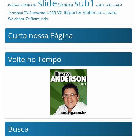
slide
sub1
Sonora
sub2
Poções
SIMTRANS
sub3
sub4
VC Repórter
Violência Urbana
UESB
TV Sudoeste
Tremedal
Waldenor
Zé Raimundo
Curta nossa Página
Volte no Tempo
Busca