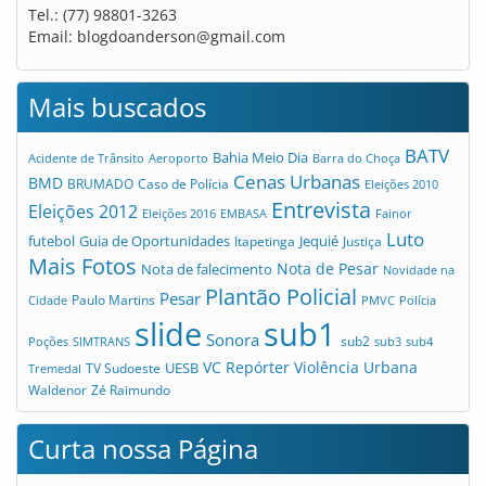
Tel.: (77) 98801-3263
Email:
blogdoanderson@gmail.com
Mais buscados
BATV
Bahia Meio Dia
Acidente de Trânsito
Aeroporto
Barra do Choça
Cenas Urbanas
BMD
Caso de Polícia
BRUMADO
Eleições 2010
Entrevista
Eleições 2012
Eleições 2016
EMBASA
Fainor
Luto
futebol
Guia de Oportunidades
Jequié
Itapetinga
Justiça
Mais Fotos
Nota de Pesar
Nota de falecimento
Novidade na
Plantão Policial
Pesar
Cidade
Paulo Martins
PMVC
Polícia
slide
sub1
Sonora
sub2
Poções
SIMTRANS
sub3
sub4
VC Repórter
Violência Urbana
UESB
TV Sudoeste
Tremedal
Waldenor
Zé Raimundo
Curta nossa Página