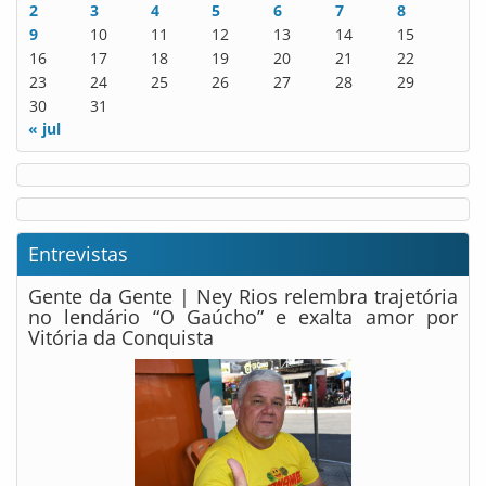
2
3
4
5
6
7
8
9
10
11
12
13
14
15
16
17
18
19
20
21
22
23
24
25
26
27
28
29
30
31
« jul
Entrevistas
Gente da Gente | Ney Rios relembra trajetória
no lendário “O Gaúcho” e exalta amor por
Vitória da Conquista