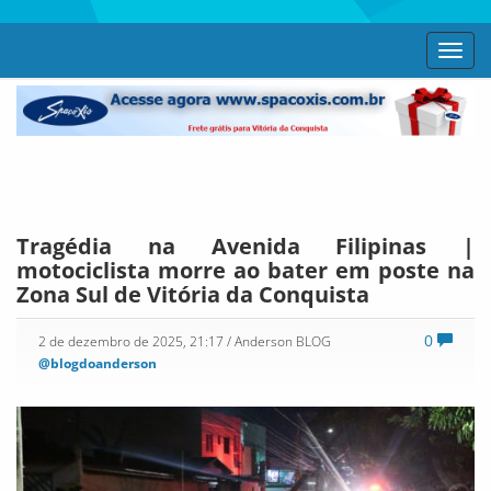
Toggl
navig
Tragédia na Avenida Filipinas |
motociclista morre ao bater em poste na
Zona Sul de Vitória da Conquista
0
2 de dezembro de 2025, 21:17
/ Anderson BLOG
@blogdoanderson