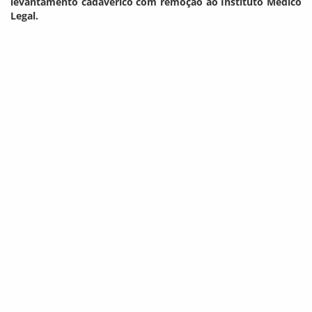
levantamento cadavérico com remoção ao Instituto Médico
Legal.