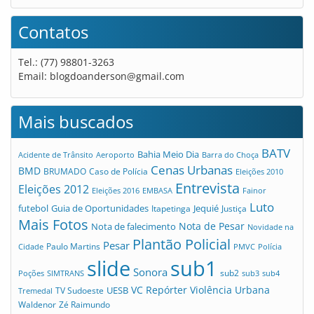
Contatos
Tel.: (77) 98801-3263
Email:
blogdoanderson@gmail.com
Mais buscados
BATV
Bahia Meio Dia
Acidente de Trânsito
Aeroporto
Barra do Choça
Cenas Urbanas
BMD
Caso de Polícia
BRUMADO
Eleições 2010
Entrevista
Eleições 2012
Eleições 2016
EMBASA
Fainor
Luto
futebol
Guia de Oportunidades
Jequié
Itapetinga
Justiça
Mais Fotos
Nota de Pesar
Nota de falecimento
Novidade na
Plantão Policial
Pesar
Cidade
Paulo Martins
PMVC
Polícia
slide
sub1
Sonora
sub2
Poções
SIMTRANS
sub3
sub4
VC Repórter
Violência Urbana
UESB
TV Sudoeste
Tremedal
Waldenor
Zé Raimundo