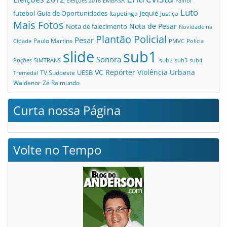
Eleições 2016
EMBASA
Fainor
Luto
futebol
Guia de Oportunidades
Jequié
Itapetinga
Justiça
Mais Fotos
Nota de Pesar
Nota de falecimento
Novidade na
Plantão Policial
Pesar
Cidade
Paulo Martins
PMVC
Polícia
slide
sub1
Sonora
sub2
Poções
SIMTRANS
sub3
sub4
VC Repórter
Violência Urbana
UESB
TV Sudoeste
Tremedal
Waldenor
Zé Raimundo
Curta nossa Página
Volte no Tempo