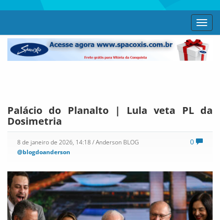
Toggl
navig
Palácio do Planalto | Lula veta PL da
Dosimetria
0
8 de janeiro de 2026, 14:18
/ Anderson BLOG
@blogdoanderson