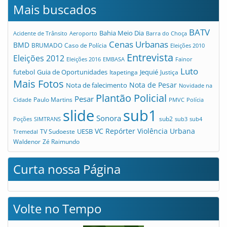
Mais buscados
BATV
Bahia Meio Dia
Acidente de Trânsito
Aeroporto
Barra do Choça
Cenas Urbanas
BMD
Caso de Polícia
BRUMADO
Eleições 2010
Entrevista
Eleições 2012
Eleições 2016
EMBASA
Fainor
Luto
futebol
Guia de Oportunidades
Jequié
Itapetinga
Justiça
Mais Fotos
Nota de Pesar
Nota de falecimento
Novidade na
Plantão Policial
Pesar
Cidade
Paulo Martins
PMVC
Polícia
slide
sub1
Sonora
sub2
Poções
SIMTRANS
sub3
sub4
VC Repórter
Violência Urbana
UESB
TV Sudoeste
Tremedal
Waldenor
Zé Raimundo
Curta nossa Página
Volte no Tempo