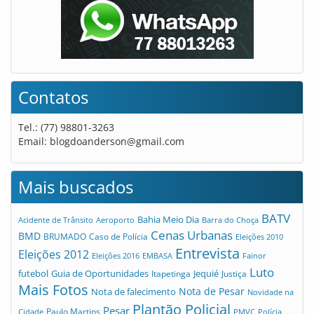
Contatos
Tel.: (77) 98801-3263
Email:
blogdoanderson@gmail.com
Mais buscados
BATV
Bahia Meio Dia
Acidente de Trânsito
Aeroporto
Barra do Choça
Cenas Urbanas
BMD
Caso de Polícia
BRUMADO
Eleições 2010
Entrevista
Eleições 2012
Eleições 2016
EMBASA
Fainor
Luto
futebol
Guia de Oportunidades
Jequié
Itapetinga
Justiça
Mais Fotos
Nota de Pesar
Nota de falecimento
Novidade na
Plantão Policial
Pesar
Cidade
Paulo Martins
PMVC
Polícia