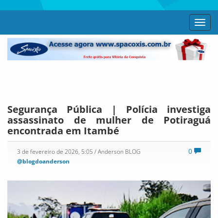
Toggl
navig
Segurança Pública | Polícia investiga
assassinato de mulher de Potiraguá
encontrada em Itambé
0
3 de fevereiro de 2026, 5:05
/ Anderson BLOG
@blogdoanderson