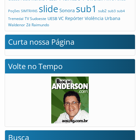
slide
sub1
Sonora
sub2
Poções
SIMTRANS
sub3
sub4
VC Repórter
Violência Urbana
UESB
TV Sudoeste
Tremedal
Waldenor
Zé Raimundo
Curta nossa Página
Volte no Tempo
Busca