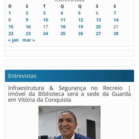
D
S
T
Q
Q
S
S
1
2
3
4
5
6
7
8
9
10
11
12
13
14
15
16
17
18
19
20
21
22
23
24
25
26
27
28
« jan
mar »
Entrevistas
Infraestrutura & Segurança no Recreio |
imóvel da Biblioteca será a sede da Guarda
em Vitória da Conquista