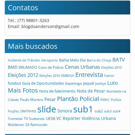
Contatos
Tel.: (77) 98801-3263
Email:
blogdoanderson@gmail.com
Mais buscados
BATV
Bahia Meio Dia
Acidente de Trânsito
Aeroporto
Barra do Choça
Cenas Urbanas
BMD
Caso de Polícia
BRUMADO
Eleições 2010
Entrevista
Eleições 2012
Eleições 2016
EMBASA
Fainor
Luto
futebol
Guia de Oportunidades
Jequié
Itapetinga
Justiça
Mais Fotos
Nota de Pesar
Nota de falecimento
Novidade na
Plantão Policial
Pesar
Cidade
Paulo Martins
PMVC
Polícia
slide
sub1
Sonora
sub2
Poções
SIMTRANS
sub3
sub4
VC Repórter
Violência Urbana
UESB
TV Sudoeste
Tremedal
Waldenor
Zé Raimundo