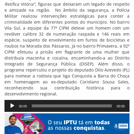
Retífica Vitória”
, figuras que deixaram um legado de respeito
e amizade na região. No âmbito da segurança, a Polícia
Militar realizou intervenções estratégicas para conter a
criminalidade em diferentes pontos do município. No bairro
Vila Sul, a equipe da 77ª CIPM deteve um homem com um
revólver calibre 32 de numeração raspada e 146 reais em
espécie, suspeito de envolvimento em furtos de bicicletas e
roubos na Morada dos Pássaros. Já no bairro Primavera, a 92ª
CIPM efetuou a prisão em flagrante de uma mulher que
distribuía maconha e cocaína, encaminhando-a ao Distrito
Integrado de Segurança Pública (DISEP). Além disso, o
programa repercutiu o projeto do deputado Dito Azevedo (PL)
para nomear a rodovia que liga Conquista a Barra do Choça
em homenagem ao ex-deputado Coriolano Sousa Sales,
reconhecendo sua contribuição histórica para o
desenvolvimento regional.
Tocador
00:00
00:00
de
áudio